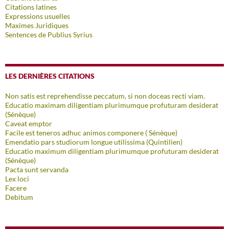
Citations latines
Expressions usuelles
Maximes Juridiques
Sentences de Publius Syrius
LES DERNIÈRES CITATIONS
Non satis est reprehendisse peccatum, si non doceas recti viam.
Educatio maximam diligentiam plurimumque profuturam desiderat
(Sénèque)
Caveat emptor
Facile est teneros adhuc animos componere ( Sénèque)
Emendatio pars studiorum longue utilissima (Quintilien)
Educatio maximum diligentiam plurimumque profuturam desiderat
(Sénèque)
Pacta sunt servanda
Lex loci
Facere
Debitum