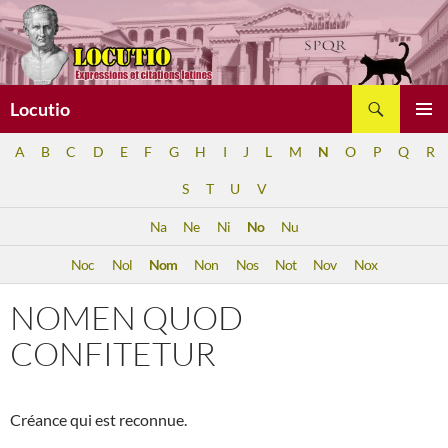
Aller
au
contenu
Recherche
Locutio
MENU
A
B
C
D
E
F
G
H
I
J
L
M
N
O
P
Q
R
PRINCI
S
T
U
V
Na
Ne
Ni
No
Nu
Noc
Nol
Nom
Non
Nos
Not
Nov
Nox
NOMEN QUOD
CONFITETUR
Créance qui est reconnue.