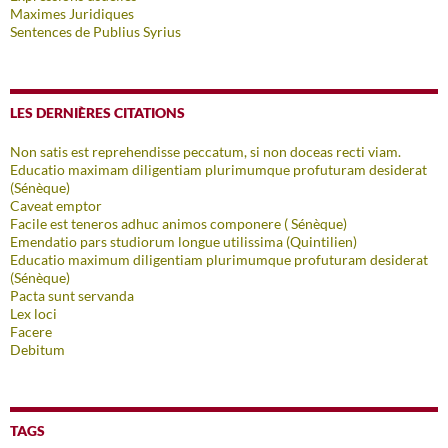
Maximes Juridiques
Sentences de Publius Syrius
LES DERNIÈRES CITATIONS
Non satis est reprehendisse peccatum, si non doceas recti viam.
Educatio maximam diligentiam plurimumque profuturam desiderat
(Sénèque)
Caveat emptor
Facile est teneros adhuc animos componere ( Sénèque)
Emendatio pars studiorum longue utilissima (Quintilien)
Educatio maximum diligentiam plurimumque profuturam desiderat
(Sénèque)
Pacta sunt servanda
Lex loci
Facere
Debitum
TAGS