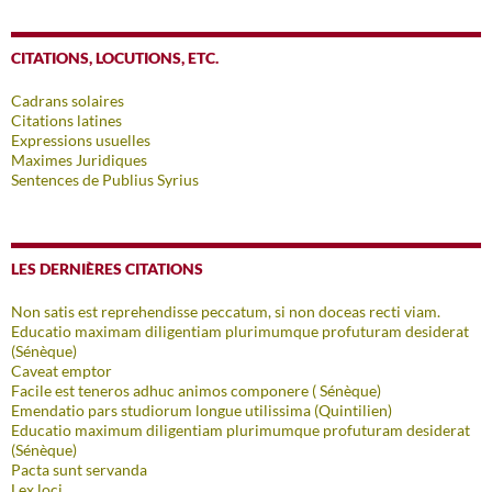
CITATIONS, LOCUTIONS, ETC.
Cadrans solaires
Citations latines
Expressions usuelles
Maximes Juridiques
Sentences de Publius Syrius
LES DERNIÈRES CITATIONS
Non satis est reprehendisse peccatum, si non doceas recti viam.
Educatio maximam diligentiam plurimumque profuturam desiderat
(Sénèque)
Caveat emptor
Facile est teneros adhuc animos componere ( Sénèque)
Emendatio pars studiorum longue utilissima (Quintilien)
Educatio maximum diligentiam plurimumque profuturam desiderat
(Sénèque)
Pacta sunt servanda
Lex loci