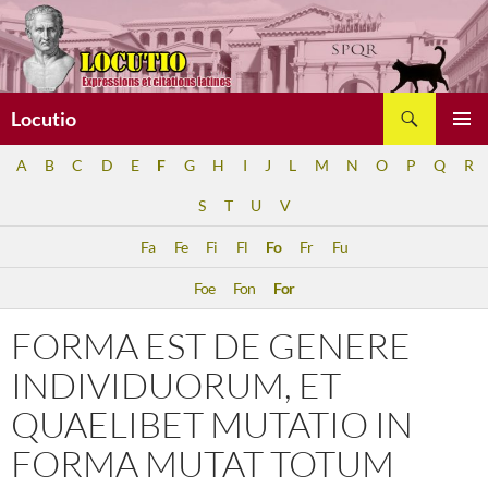
Aller
au
contenu
Recherche
Locutio
MENU
A
B
C
D
E
F
G
H
I
J
L
M
N
O
P
Q
R
PRINCI
S
T
U
V
Fa
Fe
Fi
Fl
Fo
Fr
Fu
Foe
Fon
For
FORMA EST DE GENERE
INDIVIDUORUM, ET
QUAELIBET MUTATIO IN
FORMA MUTAT TOTUM