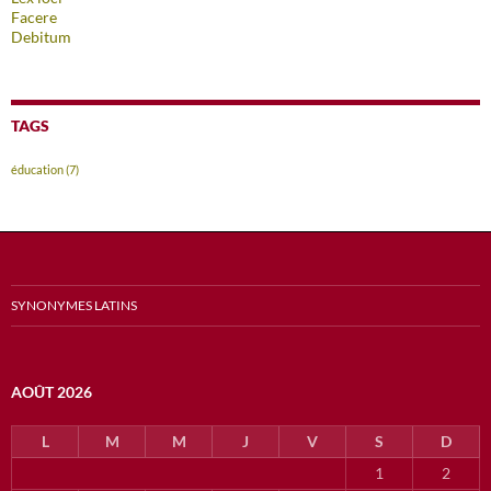
Facere
Debitum
TAGS
éducation
(7)
SYNONYMES LATINS
AOÛT 2026
L
M
M
J
V
S
D
1
2