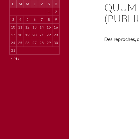
QUUM A
L
M
M
J
V
S
D
1
2
(PUBLI
3
4
5
6
7
8
9
10
11
12
13
14
15
16
17
18
19
20
21
22
23
Des reproches, q
24
25
26
27
28
29
30
31
« Fév