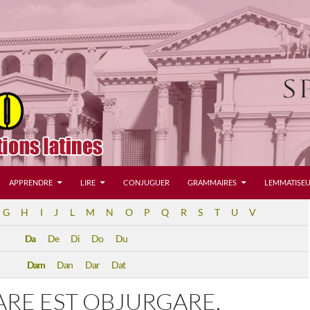
APPRENDRE
LIRE
CONJUGUER
GRAMMAIRES
LEMMATISEU
G
H
I
J
L
M
N
O
P
Q
R
S
T
U
V
Da
De
Di
Do
Du
Dam
Dan
Dar
Dat
RE EST OBJURGARE,