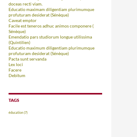
doceas recti viam.
Educatio maximam diligentiam plurimumque
profuturam desiderat (Sénèque)
Caveat emptor
Facile est teneros adhuc animos componere (
Sénèque)
Emendatio pars studiorum longue utilissima
(Quintilien)
Educatio maximum diligentiam plurimumque
profuturam desiderat (Sénèque)
Pacta sunt servanda
Lex loci
Facere
Debitum
TAGS
éducation
(7)