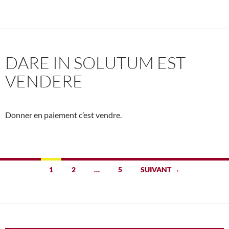
DARE IN SOLUTUM EST
VENDERE
Donner en paiement c’est vendre.
Navigation
1
2
…
5
SUIVANT →
des
articles