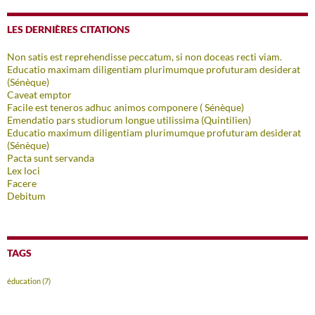
LES DERNIÈRES CITATIONS
Non satis est reprehendisse peccatum, si non doceas recti viam.
Educatio maximam diligentiam plurimumque profuturam desiderat
(Sénèque)
Caveat emptor
Facile est teneros adhuc animos componere ( Sénèque)
Emendatio pars studiorum longue utilissima (Quintilien)
Educatio maximum diligentiam plurimumque profuturam desiderat
(Sénèque)
Pacta sunt servanda
Lex loci
Facere
Debitum
TAGS
éducation
(7)