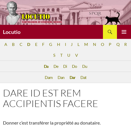
Aller
au
contenu
Recherche
Locutio
MENU
A
B
C
D
E
F
G
H
I
J
L
M
N
O
P
Q
R
PRINCI
S
T
U
V
Da
De
Di
Do
Du
Dam
Dan
Dar
Dat
DARE ID EST REM
ACCIPIENTIS FACERE
Donner c’est transférer la propriété au donataire.