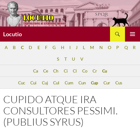
Aller
au
contenu
Recherche
Locutio
MENU
A
B
C
D
E
F
G
H
I
J
L
M
N
O
P
Q
R
PRINCI
S
T
U
V
Ca
Ce
Ch
Ci
Cl
Co
Cr
Cu
Cuc
Cui
Cuj
Cul
Cum
Cun
Cup
Cur
Cus
CUPIDO ATQUE IRA
CONSULTORES PESSIMI.
(PUBLIUS SYRUS)