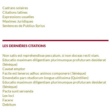
Cadrans solaires
Citations latines
Expressions usuelles
Maximes Juridiques
Sentences de Publius Syrius
LES DERNIÈRES CITATIONS
Non satis est reprehendisse peccatum, si non doceas recti viam.
Educatio maximam diligentiam plurimumque profuturam desiderat
(Sénèque)
Caveat emptor
Facile est teneros adhuc animos componere ( Sénèque)
Emendatio pars studiorum longue utilissima (Quintilien)
Educatio maximum diligentiam plurimumque profuturam desiderat
(Sénèque)
Pacta sunt servanda
Lex loci
Facere
Debitum