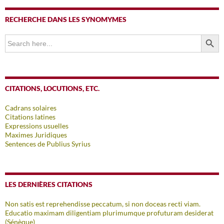
RECHERCHE DANS LES SYNOMYMES
SEARCH BUTTO
Search
for:
CITATIONS, LOCUTIONS, ETC.
Cadrans solaires
Citations latines
Expressions usuelles
Maximes Juridiques
Sentences de Publius Syrius
LES DERNIÈRES CITATIONS
Non satis est reprehendisse peccatum, si non doceas recti viam.
Educatio maximam diligentiam plurimumque profuturam desiderat
(Sénèque)