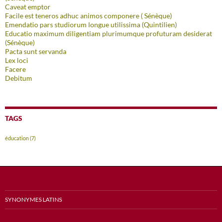
Caveat emptor
Facile est teneros adhuc animos componere ( Sénèque)
Emendatio pars studiorum longue utilissima (Quintilien)
Educatio maximum diligentiam plurimumque profuturam desiderat
(Sénèque)
Pacta sunt servanda
Lex loci
Facere
Debitum
TAGS
éducation
(7)
SYNONYMES LATINS