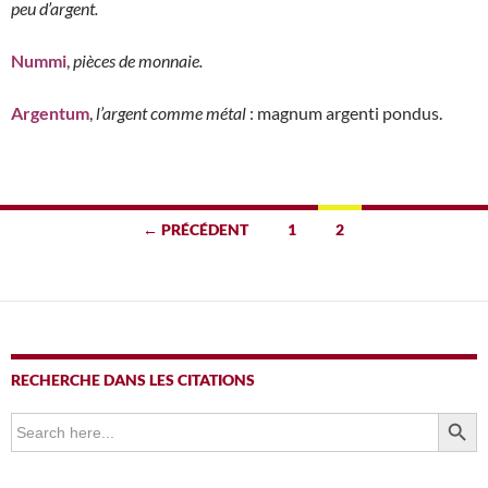
peu d’argent.
Nummi
,
pièces de monnaie.
Argentum
,
l’argent comme métal
: magnum argenti pondus.
Navigation
← PRÉCÉDENT
1
2
des
articles
RECHERCHE DANS LES CITATIONS
SEARCH BUTTO
Search
for: