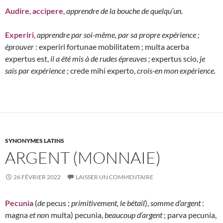
Audire
,
accipere
,
apprendre de la bouche de quelqu’un.
Experiri
,
apprendre par soi-même, par sa propre expérience ;
éprouver
: experiri fortunae mobilitatem ; multa acerba
expertus est,
il a été mis à de rudes épreuves ;
expertus scio,
je
sais par expérience
; crede mihi experto,
crois-en mon expérience.
SYNONYMES LATINS
ARGENT (MONNAIE)
26 FÉVRIER 2022
LAISSER UN COMMENTAIRE
Pecunia
(
de
pecus ;
primitivement, le bétail
),
somme d’argent
:
magna
et no
n multa) pecunia,
beaucoup d’argent
; parva pecunia,