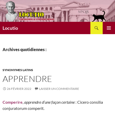
Aller
au
contenu
Recherche
Locutio
MENU
PRINCI
Archives quotidiennes :
SYNONYMES LATINS
APPRENDRE
26 FÉVRIER 2022
LAISSER UN COMMENTAIRE
Comperire
,
apprendre d’une façon certaine
: Cicero consilia
conjuratorum comperit.