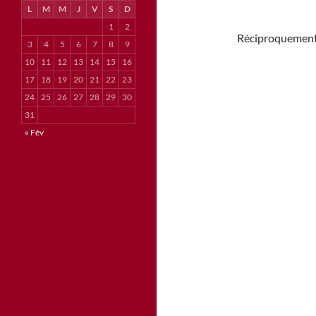
L
M
M
J
V
S
D
1
2
Réciproquement
3
4
5
6
7
8
9
10
11
12
13
14
15
16
17
18
19
20
21
22
23
24
25
26
27
28
29
30
31
« Fév