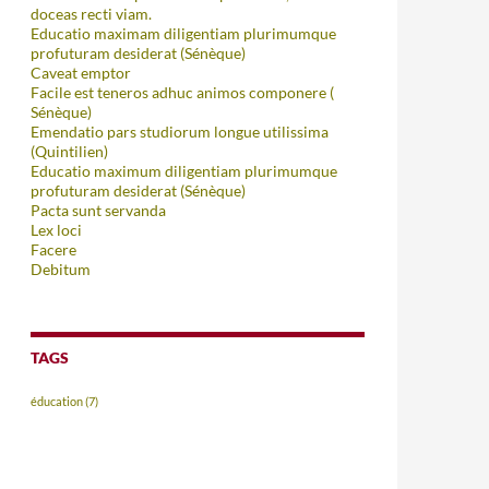
doceas recti viam.
Educatio maximam diligentiam plurimumque
profuturam desiderat (Sénèque)
Caveat emptor
Facile est teneros adhuc animos componere (
Sénèque)
Emendatio pars studiorum longue utilissima
(Quintilien)
Educatio maximum diligentiam plurimumque
profuturam desiderat (Sénèque)
Pacta sunt servanda
Lex loci
Facere
Debitum
TAGS
éducation
(7)