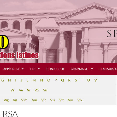
APPRENDRE
LIRE
CONJUGUER
GRAMMAIRES
LEMMATISEU
G
H
I
J
L
M
N
O
P
Q
R
S
T
U
V
Va
Ve
Vi
Vo
Vu
Vig
Vil
Vim
Vin
Vir
Vis
Vit
Viv
Vix
ERSA