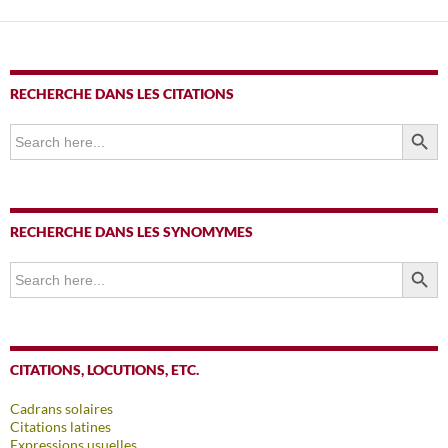
articles
RECHERCHE DANS LES CITATIONS
SEARCH BUTTO
Search
for:
RECHERCHE DANS LES SYNOMYMES
SEARCH BUTTO
Search
for:
CITATIONS, LOCUTIONS, ETC.
Cadrans solaires
Citations latines
Expressions usuelles