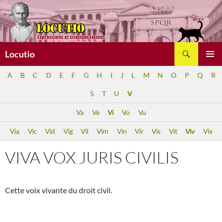
Aller
au
contenu
Recherche
Locutio
MENU
A
B
C
D
E
F
G
H
I
J
L
M
N
O
P
Q
R
PRINCI
S
T
U
V
Va
Ve
Vi
Vo
Vu
Via
Vic
Vid
Vig
Vil
Vim
Vin
Vir
Vis
Vit
Viv
Vix
VIVA VOX JURIS CIVILIS
Cette voix vivante du droit civil.