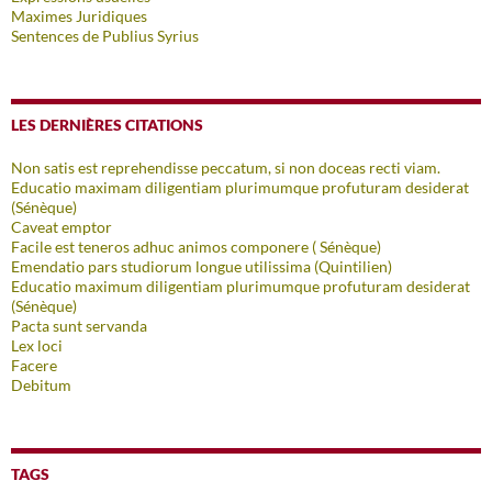
Maximes Juridiques
Sentences de Publius Syrius
LES DERNIÈRES CITATIONS
Non satis est reprehendisse peccatum, si non doceas recti viam.
Educatio maximam diligentiam plurimumque profuturam desiderat
(Sénèque)
Caveat emptor
Facile est teneros adhuc animos componere ( Sénèque)
Emendatio pars studiorum longue utilissima (Quintilien)
Educatio maximum diligentiam plurimumque profuturam desiderat
(Sénèque)
Pacta sunt servanda
Lex loci
Facere
Debitum
TAGS