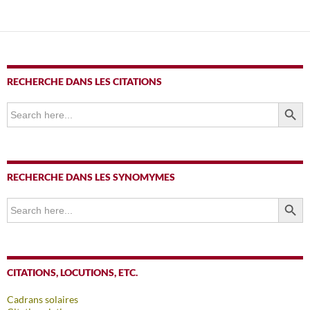
des
articles
RECHERCHE DANS LES CITATIONS
SEARCH BUTTO
Search
for:
RECHERCHE DANS LES SYNOMYMES
SEARCH BUTTO
Search
for:
CITATIONS, LOCUTIONS, ETC.
Cadrans solaires