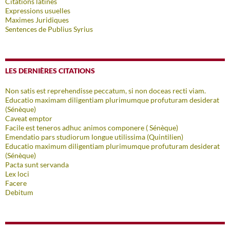
Citations latines
Expressions usuelles
Maximes Juridiques
Sentences de Publius Syrius
LES DERNIÈRES CITATIONS
Non satis est reprehendisse peccatum, si non doceas recti viam.
Educatio maximam diligentiam plurimumque profuturam desiderat
(Sénèque)
Caveat emptor
Facile est teneros adhuc animos componere ( Sénèque)
Emendatio pars studiorum longue utilissima (Quintilien)
Educatio maximum diligentiam plurimumque profuturam desiderat
(Sénèque)
Pacta sunt servanda
Lex loci
Facere
Debitum