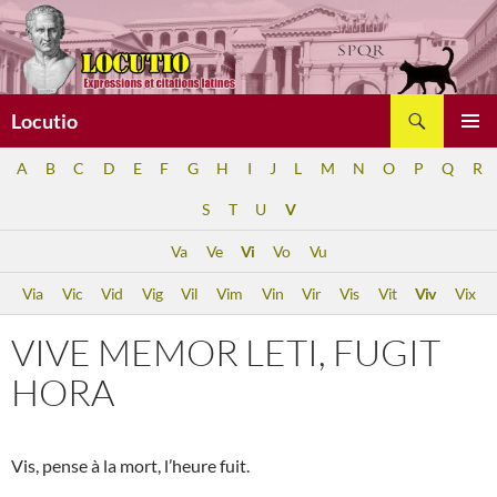
Aller
au
contenu
Recherche
Locutio
MENU
A
B
C
D
E
F
G
H
I
J
L
M
N
O
P
Q
R
PRINCI
S
T
U
V
Va
Ve
Vi
Vo
Vu
Via
Vic
Vid
Vig
Vil
Vim
Vin
Vir
Vis
Vit
Viv
Vix
VIVE MEMOR LETI, FUGIT
HORA
Vis, pense à la mort, l’heure fuit.