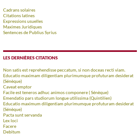
Cadrans solaires
Citations latines
Expressions usuelles
Maximes Juridiques
Sentences de Publius Syrius
LES DERNIÈRES CITATIONS
Non satis est reprehendisse peccatum, si non doceas recti viam.
Educatio maximam diligentiam plurimumque profuturam desiderat
(Sénèque)
Caveat emptor
Facile est teneros adhuc animos componere ( Sénèque)
Emendatio pars studiorum longue utilissima (Quintilien)
Educatio maximum diligentiam plurimumque profuturam desiderat
(Sénèque)
Pacta sunt servanda
Lex loci
Facere
Debitum