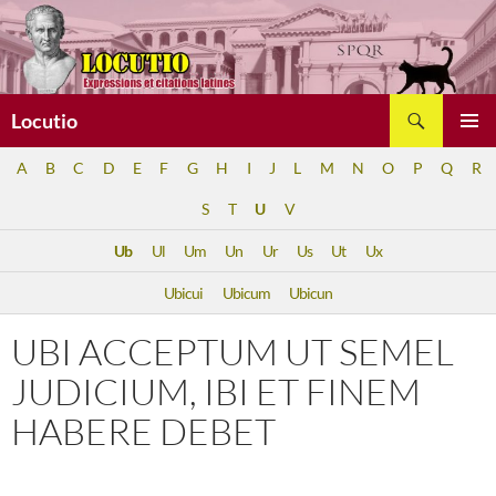
Aller
au
contenu
Recherche
Locutio
MENU
A
B
C
D
E
F
G
H
I
J
L
M
N
O
P
Q
R
PRINCI
S
T
U
V
Ub
Ul
Um
Un
Ur
Us
Ut
Ux
Ubicui
Ubicum
Ubicun
UBI ACCEPTUM UT SEMEL
JUDICIUM, IBI ET FINEM
HABERE DEBET