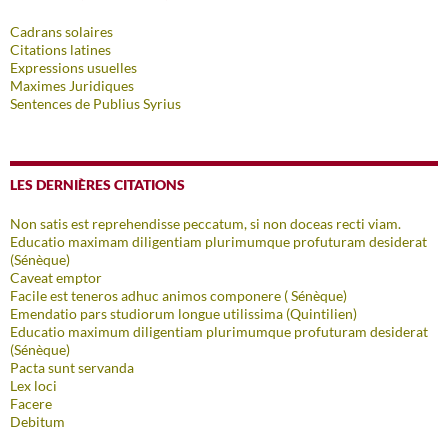
Cadrans solaires
Citations latines
Expressions usuelles
Maximes Juridiques
Sentences de Publius Syrius
LES DERNIÈRES CITATIONS
Non satis est reprehendisse peccatum, si non doceas recti viam.
Educatio maximam diligentiam plurimumque profuturam desiderat
(Sénèque)
Caveat emptor
Facile est teneros adhuc animos componere ( Sénèque)
Emendatio pars studiorum longue utilissima (Quintilien)
Educatio maximum diligentiam plurimumque profuturam desiderat
(Sénèque)
Pacta sunt servanda
Lex loci
Facere
Debitum