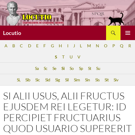
Aller
au
contenu
Recherche
Locutio
MENU
A
B
C
D
E
F
G
H
I
J
L
M
N
O
P
Q
R
PRINCI
S
T
U
V
Sa
Sc
Se
Si
So
Sp
St
Su
Si,
Sib
Sic
Sid
Sig
Sil
Sim
Sin
Sis
Sit
Siv
SI ALII USUS, ALII FRUCTUS
EJUSDEM REI LEGETUR: ID
PERCIPIET FRUCTUARIUS
QUOD USUARIO SUPERERIT