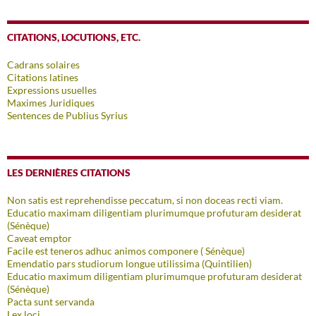
CITATIONS, LOCUTIONS, ETC.
Cadrans solaires
Citations latines
Expressions usuelles
Maximes Juridiques
Sentences de Publius Syrius
LES DERNIÈRES CITATIONS
Non satis est reprehendisse peccatum, si non doceas recti viam.
Educatio maximam diligentiam plurimumque profuturam desiderat
(Sénèque)
Caveat emptor
Facile est teneros adhuc animos componere ( Sénèque)
Emendatio pars studiorum longue utilissima (Quintilien)
Educatio maximum diligentiam plurimumque profuturam desiderat
(Sénèque)
Pacta sunt servanda
Lex loci