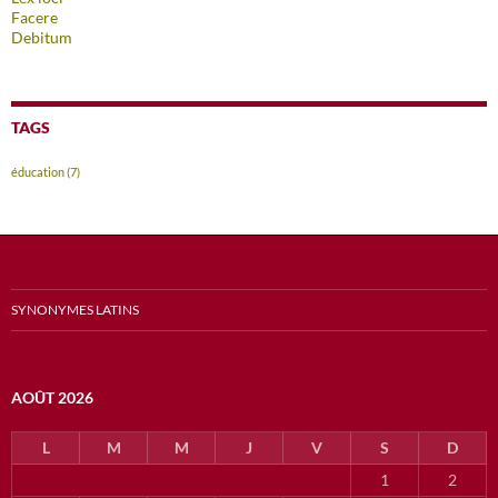
Facere
Debitum
TAGS
éducation
(7)
SYNONYMES LATINS
AOÛT 2026
L
M
M
J
V
S
D
1
2