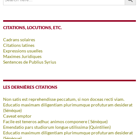
for:
CITATIONS, LOCUTIONS, ETC.
Cadrans solaires
Citations latines
Expressions usuelles
Maximes Juridiques
Sentences de Publius Syrius
LES DERNIÈRES CITATIONS
Non satis est reprehendisse peccatum, si non doceas recti viam.
Educatio maximam diligentiam plurimumque profuturam desiderat
(Sénèque)
Caveat emptor
Facile est teneros adhuc animos componere ( Sénèque)
Emendatio pars studiorum longue utilissima (Quintilien)
Educatio maximum diligentiam plurimumque profuturam desiderat
(Sénèque)