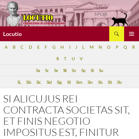
Aller
au
contenu
Recherche
Locutio
MENU
A
B
C
D
E
F
G
H
I
J
L
M
N
O
P
Q
R
PRINCI
S
T
U
V
Sa
Sc
Se
Si
So
Sp
St
Su
Si,
Sib
Sic
Sid
Sig
Sil
Sim
Sin
Sis
Sit
Siv
SI ALICUJUS REI
CONTRACTA SOCIETAS SIT,
ET FINIS NEGOTIO
IMPOSITUS EST, FINITUR