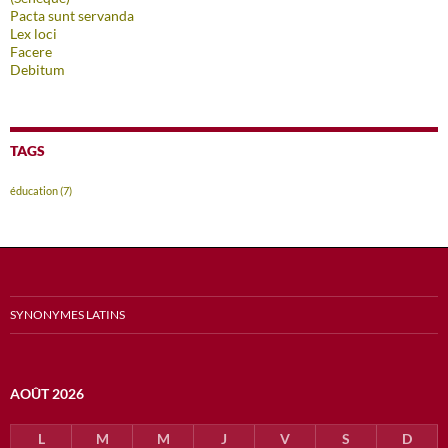
Pacta sunt servanda
Lex loci
Facere
Debitum
TAGS
éducation
(7)
SYNONYMES LATINS
AOÛT 2026
L
M
M
J
V
S
D