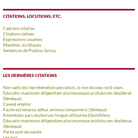
CITATIONS, LOCUTIONS, ETC.
Cadrans solaires
Citations latines
Expressions usuelles
Maximes Juridiques
Sentences de Publius Syrius
LES DERNIÈRES CITATIONS
Non satis est reprehendisse peccatum, si non doceas recti viam.
Educatio maximam diligentiam plurimumque profuturam desiderat
(Sénèque)
Caveat emptor
Facile est teneros adhuc animos componere ( Sénèque)
Emendatio pars studiorum longue utilissima (Quintilien)
Educatio maximum diligentiam plurimumque profuturam desiderat
(Sénèque)
Pacta sunt servanda
Lex loci