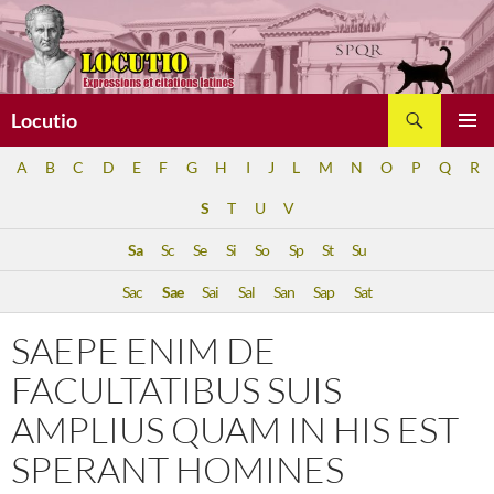
Aller
au
contenu
Recherche
Locutio
MENU
A
B
C
D
E
F
G
H
I
J
L
M
N
O
P
Q
R
PRINCI
S
T
U
V
Sa
Sc
Se
Si
So
Sp
St
Su
Sac
Sae
Sai
Sal
San
Sap
Sat
SAEPE ENIM DE
FACULTATIBUS SUIS
AMPLIUS QUAM IN HIS EST
SPERANT HOMINES