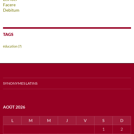
Facere
Debitum
TAGS
éducation
(7)
SYNONYMES LATINS
AOÛT 2026
L
M
M
J
V
S
D
1
2