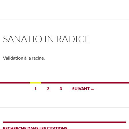
SANATIO IN RADICE
Validation à la racine.
Navigation
1
2
3
SUIVANT →
des
articles
RECHERCHE DANS LES CITATIONS