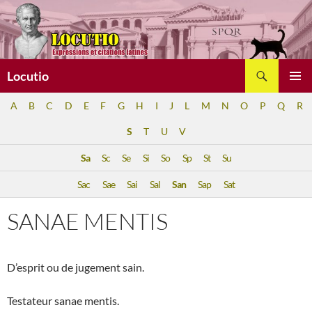
Aller
au
contenu
Recherche
Locutio
MENU
A
B
C
D
E
F
G
H
I
J
L
M
N
O
P
Q
R
PRINCI
S
T
U
V
Sa
Sc
Se
Si
So
Sp
St
Su
Sac
Sae
Sai
Sal
San
Sap
Sat
SANAE MENTIS
D’esprit ou de jugement sain.
Testateur sanae mentis.