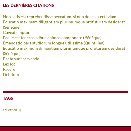
LES DERNIÈRES CITATIONS
Non satis est reprehendisse peccatum, si non doceas recti viam.
Educatio maximam diligentiam plurimumque profuturam desiderat
(Sénèque)
Caveat emptor
Facile est teneros adhuc animos componere ( Sénèque)
Emendatio pars studiorum longue utilissima (Quintilien)
Educatio maximum diligentiam plurimumque profuturam desiderat
(Sénèque)
Pacta sunt servanda
Lex loci
Facere
Debitum
TAGS
éducation
(7)