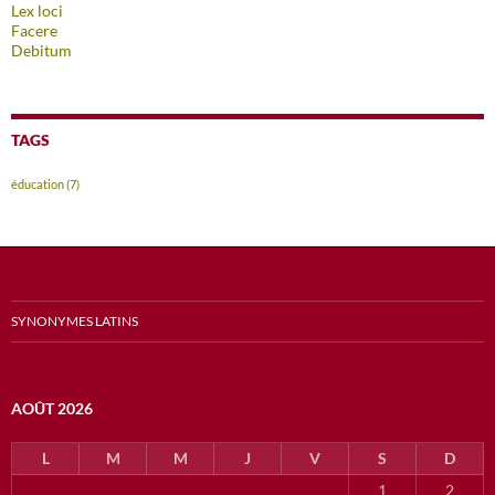
Lex loci
Facere
Debitum
TAGS
éducation
(7)
SYNONYMES LATINS
AOÛT 2026
L
M
M
J
V
S
D
1
2