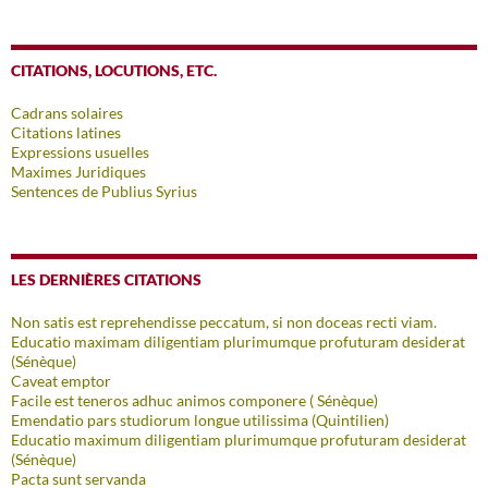
CITATIONS, LOCUTIONS, ETC.
Cadrans solaires
Citations latines
Expressions usuelles
Maximes Juridiques
Sentences de Publius Syrius
LES DERNIÈRES CITATIONS
Non satis est reprehendisse peccatum, si non doceas recti viam.
Educatio maximam diligentiam plurimumque profuturam desiderat
(Sénèque)
Caveat emptor
Facile est teneros adhuc animos componere ( Sénèque)
Emendatio pars studiorum longue utilissima (Quintilien)
Educatio maximum diligentiam plurimumque profuturam desiderat
(Sénèque)
Pacta sunt servanda