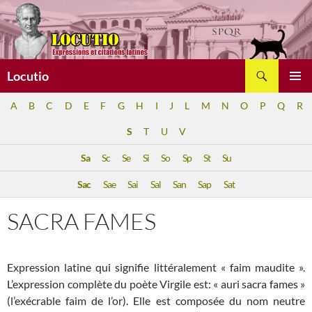
Aller
au
contenu
Recherche
Locutio
MENU
A
B
C
D
E
F
G
H
I
J
L
M
N
O
P
Q
R
PRINCI
S
T
U
V
Sa
Sc
Se
Si
So
Sp
St
Su
Sac
Sae
Sai
Sal
San
Sap
Sat
SACRA FAMES
Expression latine qui signifie littéralement « faim maudite ».
L’expression complète du poète Virgile est: « auri sacra fames »
(l’exécrable faim de l’or). Elle est composée du nom neutre