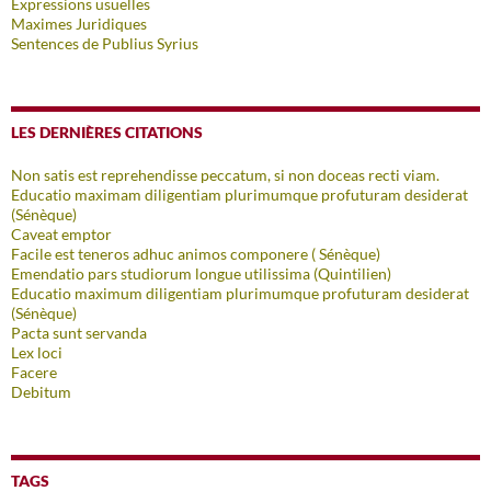
Expressions usuelles
Maximes Juridiques
Sentences de Publius Syrius
LES DERNIÈRES CITATIONS
Non satis est reprehendisse peccatum, si non doceas recti viam.
Educatio maximam diligentiam plurimumque profuturam desiderat
(Sénèque)
Caveat emptor
Facile est teneros adhuc animos componere ( Sénèque)
Emendatio pars studiorum longue utilissima (Quintilien)
Educatio maximum diligentiam plurimumque profuturam desiderat
(Sénèque)
Pacta sunt servanda
Lex loci
Facere
Debitum
TAGS