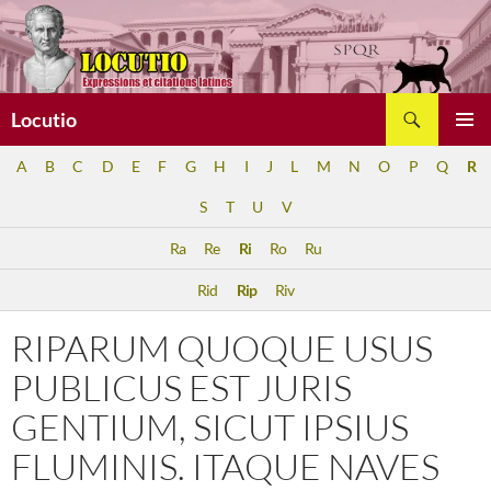
Aller
au
contenu
Recherche
Locutio
MENU
A
B
C
D
E
F
G
H
I
J
L
M
N
O
P
Q
R
PRINCI
S
T
U
V
Ra
Re
Ri
Ro
Ru
Rid
Rip
Riv
RIPARUM QUOQUE USUS
PUBLICUS EST JURIS
GENTIUM, SICUT IPSIUS
FLUMINIS. ITAQUE NAVES