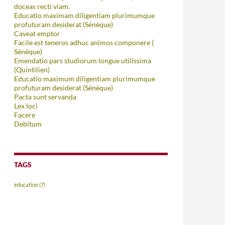
doceas recti viam.
Educatio maximam diligentiam plurimumque
profuturam desiderat (Sénèque)
Caveat emptor
Facile est teneros adhuc animos componere (
Sénèque)
Emendatio pars studiorum longue utilissima
(Quintilien)
Educatio maximum diligentiam plurimumque
profuturam desiderat (Sénèque)
Pacta sunt servanda
Lex loci
Facere
Debitum
TAGS
éducation
(7)