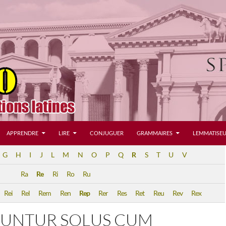
APPRENDRE
LIRE
CONJUGUER
GRAMMAIRES
LEMMATISEU
G
H
I
J
L
M
N
O
P
Q
R
S
T
U
V
Ra
Re
Ri
Ro
Ru
Rei
Rel
Rem
Ren
Rep
Rer
Res
Ret
Reu
Rev
Rex
IUNTUR SOLUS CUM