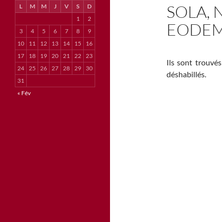
SOLA, 
L
M
M
J
V
S
D
1
2
EODEM
3
4
5
6
7
8
9
10
11
12
13
14
15
16
17
18
19
20
21
22
23
Ils sont trouvé
24
25
26
27
28
29
30
déshabillés.
31
« Fév