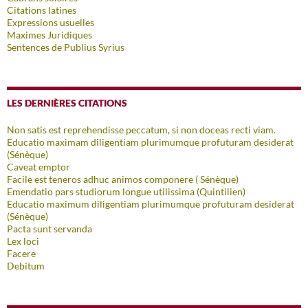
Citations latines
Expressions usuelles
Maximes Juridiques
Sentences de Publius Syrius
LES DERNIÈRES CITATIONS
Non satis est reprehendisse peccatum, si non doceas recti viam.
Educatio maximam diligentiam plurimumque profuturam desiderat
(Sénèque)
Caveat emptor
Facile est teneros adhuc animos componere ( Sénèque)
Emendatio pars studiorum longue utilissima (Quintilien)
Educatio maximum diligentiam plurimumque profuturam desiderat
(Sénèque)
Pacta sunt servanda
Lex loci
Facere
Debitum