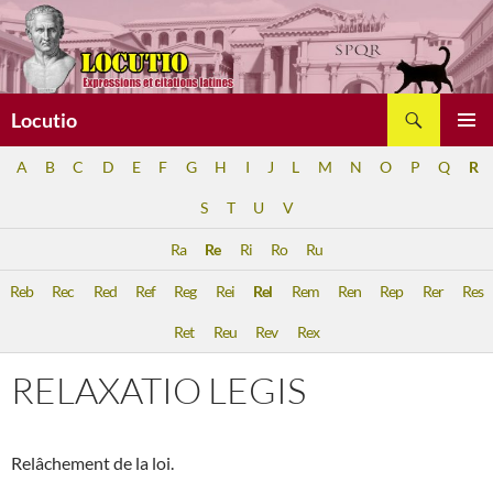
Aller
au
contenu
Recherche
Locutio
MENU
A
B
C
D
E
F
G
H
I
J
L
M
N
O
P
Q
R
PRINCI
S
T
U
V
Ra
Re
Ri
Ro
Ru
Reb
Rec
Red
Ref
Reg
Rei
Rel
Rem
Ren
Rep
Rer
Res
Ret
Reu
Rev
Rex
RELAXATIO LEGIS
Relâchement de la loi.