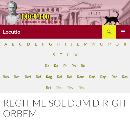
Aller
au
contenu
Recherche
Locutio
MENU
A
B
C
D
E
F
G
H
I
J
L
M
N
O
P
Q
R
PRINCI
S
T
U
V
Ra
Re
Ri
Ro
Ru
Reb
Rec
Red
Ref
Reg
Rei
Rel
Rem
Ren
Rep
Rer
Res
Ret
Reu
Rev
Rex
REGIT ME SOL DUM DIRIGIT
ORBEM