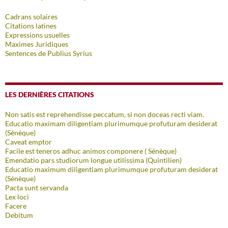
Cadrans solaires
Citations latines
Expressions usuelles
Maximes Juridiques
Sentences de Publius Syrius
LES DERNIÈRES CITATIONS
Non satis est reprehendisse peccatum, si non doceas recti viam.
Educatio maximam diligentiam plurimumque profuturam desiderat
(Sénèque)
Caveat emptor
Facile est teneros adhuc animos componere ( Sénèque)
Emendatio pars studiorum longue utilissima (Quintilien)
Educatio maximum diligentiam plurimumque profuturam desiderat
(Sénèque)
Pacta sunt servanda
Lex loci
Facere
Debitum