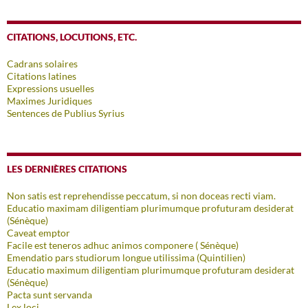
CITATIONS, LOCUTIONS, ETC.
Cadrans solaires
Citations latines
Expressions usuelles
Maximes Juridiques
Sentences de Publius Syrius
LES DERNIÈRES CITATIONS
Non satis est reprehendisse peccatum, si non doceas recti viam.
Educatio maximam diligentiam plurimumque profuturam desiderat
(Sénèque)
Caveat emptor
Facile est teneros adhuc animos componere ( Sénèque)
Emendatio pars studiorum longue utilissima (Quintilien)
Educatio maximum diligentiam plurimumque profuturam desiderat
(Sénèque)
Pacta sunt servanda
Lex loci