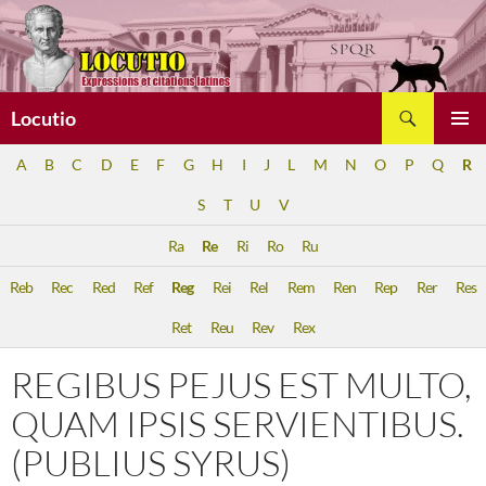
Aller
au
contenu
Recherche
Locutio
MENU
A
B
C
D
E
F
G
H
I
J
L
M
N
O
P
Q
R
PRINCI
S
T
U
V
Ra
Re
Ri
Ro
Ru
Reb
Rec
Red
Ref
Reg
Rei
Rel
Rem
Ren
Rep
Rer
Res
Ret
Reu
Rev
Rex
REGIBUS PEJUS EST MULTO,
QUAM IPSIS SERVIENTIBUS.
(PUBLIUS SYRUS)