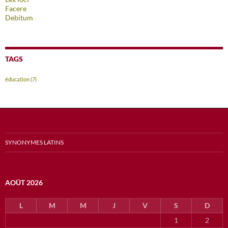
Facere
Debitum
TAGS
éducation
(7)
SYNONYMES LATINS
AOÛT 2026
L
M
M
J
V
S
D
1
2