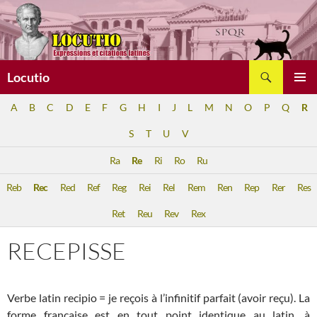
Aller
au
contenu
Recherche
Locutio
MENU
A
B
C
D
E
F
G
H
I
J
L
M
N
O
P
Q
R
PRINCI
S
T
U
V
Ra
Re
Ri
Ro
Ru
Reb
Rec
Red
Ref
Reg
Rei
Rel
Rem
Ren
Rep
Rer
Res
Ret
Reu
Rev
Rex
RECEPISSE
Verbe latin recipio = je reçois à l’infinitif parfait (avoir reçu). La
forme française est en tout point identique au latin, à