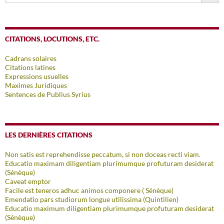
CITATIONS, LOCUTIONS, ETC.
Cadrans solaires
Citations latines
Expressions usuelles
Maximes Juridiques
Sentences de Publius Syrius
LES DERNIÈRES CITATIONS
Non satis est reprehendisse peccatum, si non doceas recti viam.
Educatio maximam diligentiam plurimumque profuturam desiderat
(Sénèque)
Caveat emptor
Facile est teneros adhuc animos componere ( Sénèque)
Emendatio pars studiorum longue utilissima (Quintilien)
Educatio maximum diligentiam plurimumque profuturam desiderat
(Sénèque)