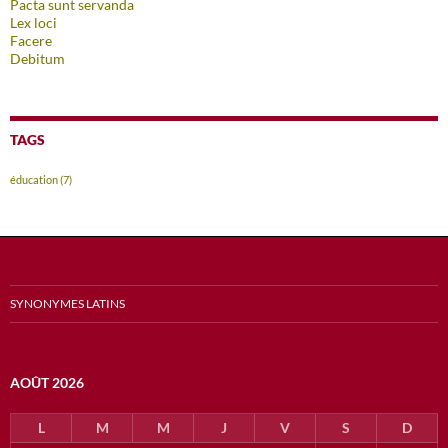
Pacta sunt servanda
Lex loci
Facere
Debitum
TAGS
éducation
(7)
SYNONYMES LATINS
AOÛT 2026
L
M
M
J
V
S
D