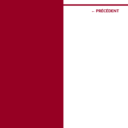
Navigation
← PRÉCÉDENT
des
articles