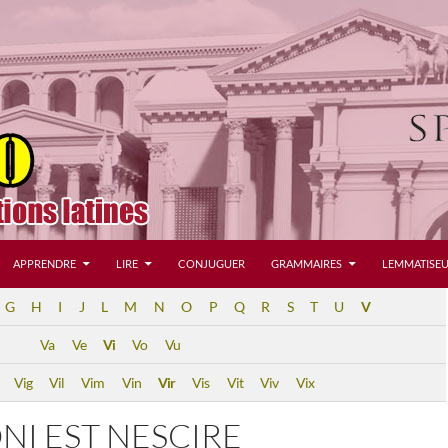
APPRENDRE
LIRE
CONJUGUER
GRAMMAIRES
LEMMATISEU
G
H
I
J
L
M
N
O
P
Q
R
S
T
U
V
Va
Ve
Vi
Vo
Vu
Vig
Vil
Vim
Vin
Vir
Vis
Vit
Viv
Vix
ONI EST NESCIRE