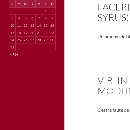
FACERE
L
M
M
J
V
S
D
1
2
SYRUS)
3
4
5
6
7
8
9
10
11
12
13
14
15
16
17
18
19
20
21
22
23
Un homme de bien
24
25
26
27
28
29
30
31
« Fév
VIRI I
MODUM 
C’est la faute de