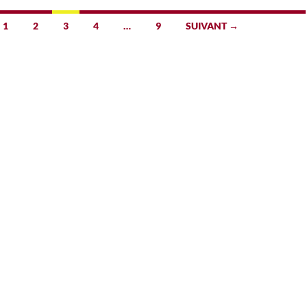
1
2
3
4
…
9
SUIVANT →