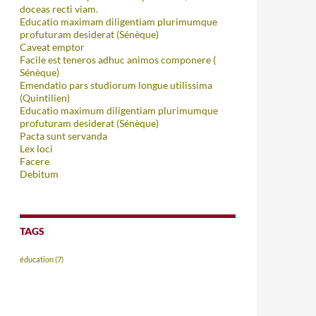
doceas recti viam.
Educatio maximam diligentiam plurimumque
profuturam desiderat (Sénèque)
Caveat emptor
Facile est teneros adhuc animos componere (
Sénèque)
Emendatio pars studiorum longue utilissima
(Quintilien)
Educatio maximum diligentiam plurimumque
profuturam desiderat (Sénèque)
Pacta sunt servanda
Lex loci
Facere
Debitum
TAGS
éducation
(7)