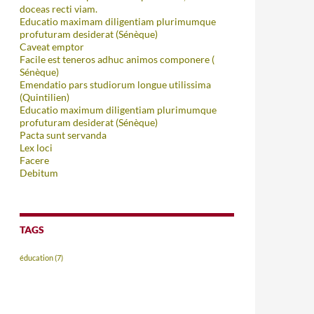
doceas recti viam.
Educatio maximam diligentiam plurimumque
profuturam desiderat (Sénèque)
Caveat emptor
Facile est teneros adhuc animos componere (
Sénèque)
Emendatio pars studiorum longue utilissima
(Quintilien)
Educatio maximum diligentiam plurimumque
profuturam desiderat (Sénèque)
Pacta sunt servanda
Lex loci
Facere
Debitum
TAGS
éducation
(7)