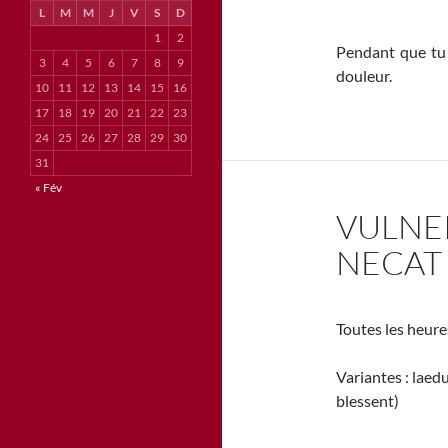
L
M
M
J
V
S
D
1
2
Pendant que tu 
3
4
5
6
7
8
9
douleur.
10
11
12
13
14
15
16
17
18
19
20
21
22
23
24
25
26
27
28
29
30
31
« Fév
VULNE
NECAT
Toutes les heure
Variantes : laed
blessent)