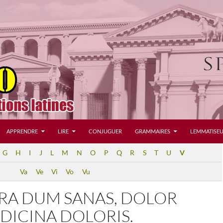
APPRENDRE
LIRE
CONJUGUER
GRAMMAIRES
LEMMATISEU
G
H
I
J
L
M
N
O
P
Q
R
S
T
U
V
Va
Ve
Vi
Vo
Vu
RA DUM SANAS, DOLOR
DICINA DOLORIS.