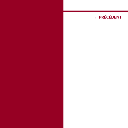
Navigation
← PRÉCÉDENT
des
articles