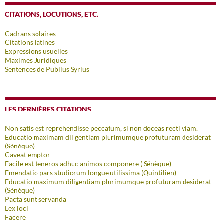
CITATIONS, LOCUTIONS, ETC.
Cadrans solaires
Citations latines
Expressions usuelles
Maximes Juridiques
Sentences de Publius Syrius
LES DERNIÈRES CITATIONS
Non satis est reprehendisse peccatum, si non doceas recti viam.
Educatio maximam diligentiam plurimumque profuturam desiderat
(Sénèque)
Caveat emptor
Facile est teneros adhuc animos componere ( Sénèque)
Emendatio pars studiorum longue utilissima (Quintilien)
Educatio maximum diligentiam plurimumque profuturam desiderat
(Sénèque)
Pacta sunt servanda
Lex loci
Facere