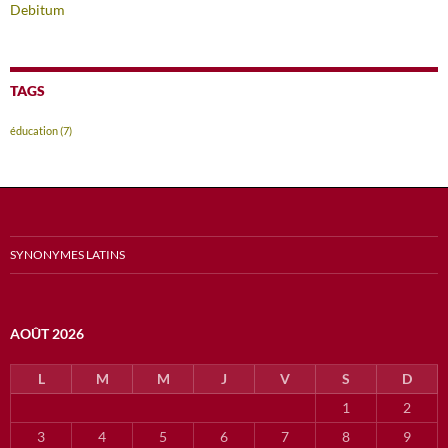
Debitum
TAGS
éducation
(7)
SYNONYMES LATINS
AOÛT 2026
L
M
M
J
V
S
D
1
2
3
4
5
6
7
8
9