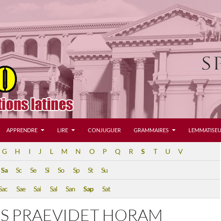
APPRENDRE
LIRE
CONJUGUER
GRAMMAIRES
LEMMATISEU
G
H
I
J
L
M
N
O
P
Q
R
S
T
U
V
Sa
Sc
Se
Si
So
Sp
St
Su
Sac
Sae
Sai
Sal
San
Sap
Sat
NS PRAEVIDET HORAM