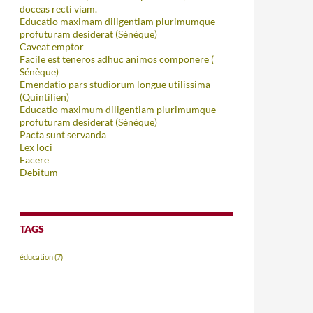
doceas recti viam.
Educatio maximam diligentiam plurimumque
profuturam desiderat (Sénèque)
Caveat emptor
Facile est teneros adhuc animos componere (
Sénèque)
Emendatio pars studiorum longue utilissima
(Quintilien)
Educatio maximum diligentiam plurimumque
profuturam desiderat (Sénèque)
Pacta sunt servanda
Lex loci
Facere
Debitum
TAGS
éducation
(7)