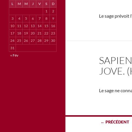
L
M
M
J
V
S
D
1
2
Le sage prévoit l
3
4
5
6
7
8
9
10
11
12
13
14
15
16
17
18
19
20
21
22
23
24
25
26
27
28
29
30
31
« Fév
SAPIEN
JOVE. 
Le sage ne conna
Navigation
← PRÉCÉDENT
des