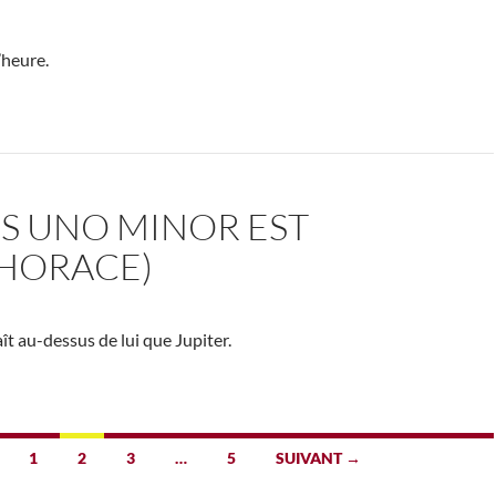
’heure.
S UNO MINOR EST
(HORACE)
ît au-dessus de lui que Jupiter.
1
2
3
…
5
SUIVANT →