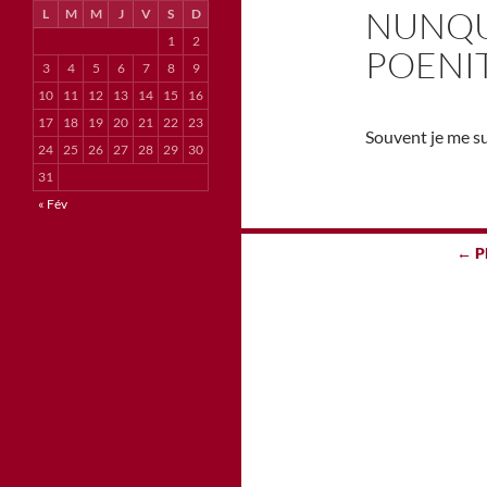
NUNQU
L
M
M
J
V
S
D
1
2
POENIT
3
4
5
6
7
8
9
10
11
12
13
14
15
16
17
18
19
20
21
22
23
Souvent je me sui
24
25
26
27
28
29
30
31
« Fév
Navigation
← P
des
articles