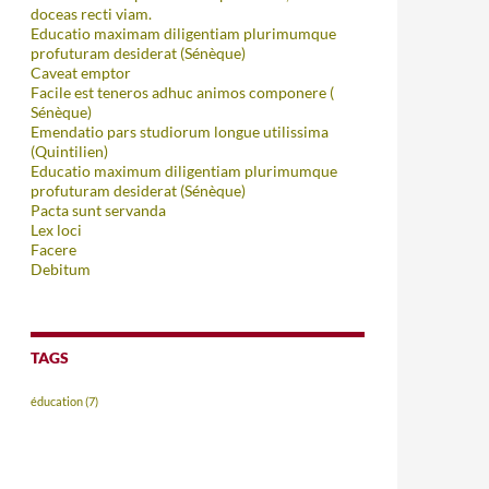
doceas recti viam.
Educatio maximam diligentiam plurimumque
profuturam desiderat (Sénèque)
Caveat emptor
Facile est teneros adhuc animos componere (
Sénèque)
Emendatio pars studiorum longue utilissima
(Quintilien)
Educatio maximum diligentiam plurimumque
profuturam desiderat (Sénèque)
Pacta sunt servanda
Lex loci
Facere
Debitum
TAGS
éducation
(7)