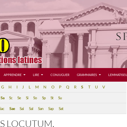
APPRENDRE
LIRE
CONJUGUER
GRAMMAIRES
LEMMATISEU
G
H
I
J
L
M
N
O
P
Q
R
S
T
U
V
Sa
Sc
Se
Si
So
Sp
St
Su
Sac
Sae
Sai
Sal
San
Sap
Sat
US LOCUTUM,