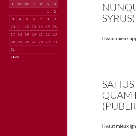
NUNQU
L
M
M
J
V
S
D
1
2
SYRUS)
3
4
5
6
7
8
9
10
11
12
13
14
15
16
17
18
19
20
21
22
23
Il vaut mieux ap
24
25
26
27
28
29
30
31
« Fév
SATIUS
QUAM 
(PUBLI
Il vaut mieux ig