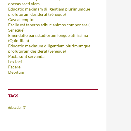
doceas recti viam.
Educatio maximam diligentiam plurimumque
profuturam desiderat (Sénèque)
Caveat emptor
Facile est teneros adhuc animos componere (
Sénèque)
Emendatio pars studiorum longue utilissima
(Quintilien)
Educatio maximum diligentiam plurimumque
profuturam desiderat (Sénèque)
Pacta sunt servanda
Lex loci
Facere
Debitum
TAGS
éducation
(7)