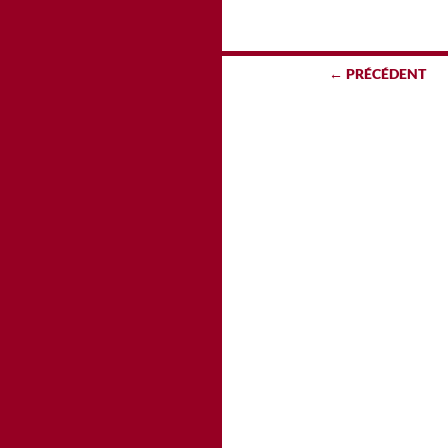
Navigation
← PRÉCÉDENT
des
articles