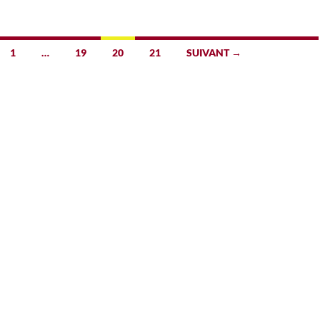
1
…
19
20
21
SUIVANT →