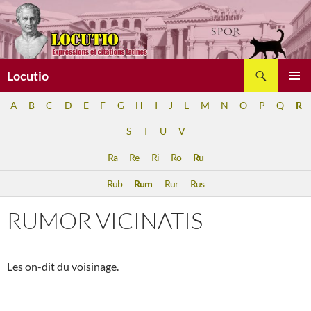
Aller
au
contenu
Recherche
Locutio
MENU
A
B
C
D
E
F
G
H
I
J
L
M
N
O
P
Q
R
PRINCI
S
T
U
V
Ra
Re
Ri
Ro
Ru
Rub
Rum
Rur
Rus
RUMOR VICINATIS
Les on-dit du voisinage.