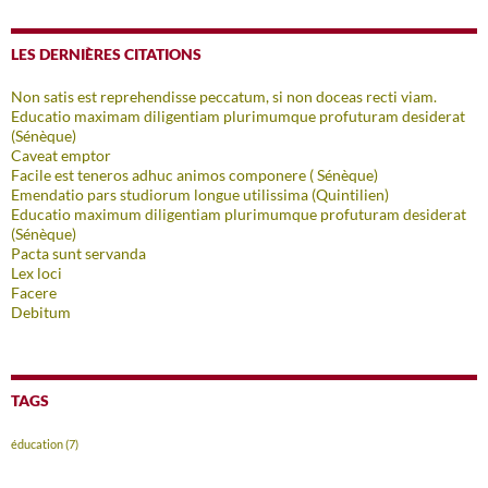
LES DERNIÈRES CITATIONS
Non satis est reprehendisse peccatum, si non doceas recti viam.
Educatio maximam diligentiam plurimumque profuturam desiderat
(Sénèque)
Caveat emptor
Facile est teneros adhuc animos componere ( Sénèque)
Emendatio pars studiorum longue utilissima (Quintilien)
Educatio maximum diligentiam plurimumque profuturam desiderat
(Sénèque)
Pacta sunt servanda
Lex loci
Facere
Debitum
TAGS
éducation
(7)