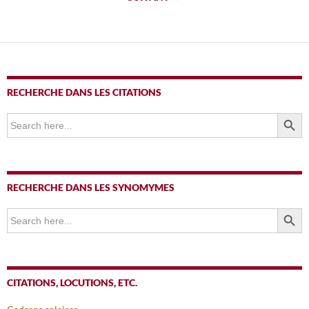
articles
RECHERCHE DANS LES CITATIONS
SEARCH BUTTO
Search
for:
RECHERCHE DANS LES SYNOMYMES
SEARCH BUTTO
Search
for:
CITATIONS, LOCUTIONS, ETC.