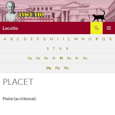
Aller
au
contenu
Recherche
Locutio
MENU
A
B
C
D
E
F
G
H
I
J
L
M
N
O
P
Q
R
PRINCI
S
T
U
V
Pa
Pe
Ph
Pi
Pl
Po
Pr
Pu
Pla
Ple
Plu
PLACET
Plaise (au tribunal).