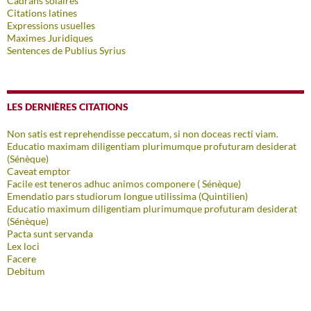
Cadrans solaires
Citations latines
Expressions usuelles
Maximes Juridiques
Sentences de Publius Syrius
LES DERNIÈRES CITATIONS
Non satis est reprehendisse peccatum, si non doceas recti viam.
Educatio maximam diligentiam plurimumque profuturam desiderat
(Sénèque)
Caveat emptor
Facile est teneros adhuc animos componere ( Sénèque)
Emendatio pars studiorum longue utilissima (Quintilien)
Educatio maximum diligentiam plurimumque profuturam desiderat
(Sénèque)
Pacta sunt servanda
Lex loci
Facere
Debitum