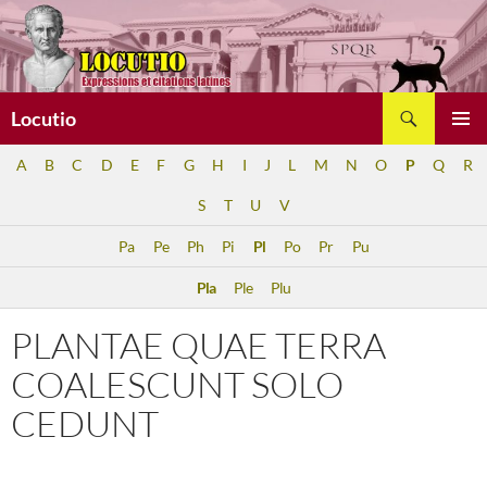
Aller
au
contenu
Recherche
Locutio
MENU
A
B
C
D
E
F
G
H
I
J
L
M
N
O
P
Q
R
PRINCI
S
T
U
V
Pa
Pe
Ph
Pi
Pl
Po
Pr
Pu
Pla
Ple
Plu
PLANTAE QUAE TERRA
COALESCUNT SOLO
CEDUNT