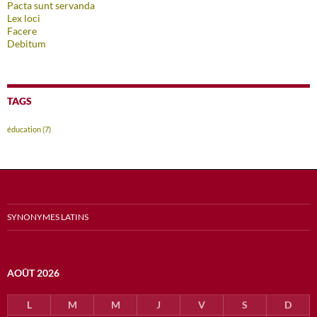
Pacta sunt servanda
Lex loci
Facere
Debitum
TAGS
éducation
(7)
SYNONYMES LATINS
AOÛT 2026
L
M
M
J
V
S
D