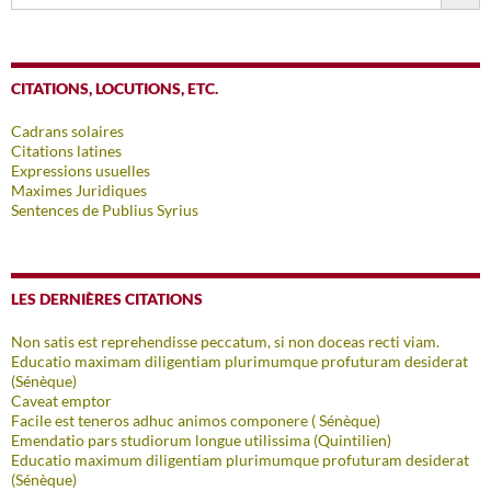
CITATIONS, LOCUTIONS, ETC.
Cadrans solaires
Citations latines
Expressions usuelles
Maximes Juridiques
Sentences de Publius Syrius
LES DERNIÈRES CITATIONS
Non satis est reprehendisse peccatum, si non doceas recti viam.
Educatio maximam diligentiam plurimumque profuturam desiderat
(Sénèque)
Caveat emptor
Facile est teneros adhuc animos componere ( Sénèque)
Emendatio pars studiorum longue utilissima (Quintilien)
Educatio maximum diligentiam plurimumque profuturam desiderat
(Sénèque)