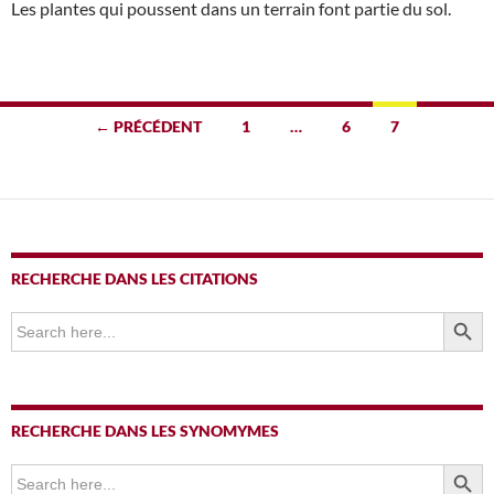
Les plantes qui poussent dans un terrain font partie du sol.
Navigation
← PRÉCÉDENT
1
…
6
7
des
articles
RECHERCHE DANS LES CITATIONS
SEARCH BUTTO
Search
for:
RECHERCHE DANS LES SYNOMYMES
SEARCH BUTTO
Search
for: