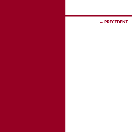
Navigation
← PRÉCÉDENT
des
articles