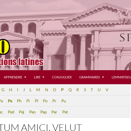
APPRENDRE
LIRE
CONJUGUER
GRAMMAIRES
LEMMATISEU
G
H
I
J
L
M
N
O
P
Q
R
S
T
U
V
Pa
Pe
Ph
Pi
Pl
Po
Pr
Pu
ec
Ped
Pej
Pen
Pep
Per
Pet
UM AMICI, VELUT