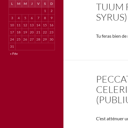
TUUM R
L
M
M
J
V
S
D
1
2
SYRUS)
3
4
5
6
7
8
9
10
11
12
13
14
15
16
17
18
19
20
21
22
23
Tu feras bien de
24
25
26
27
28
29
30
31
« Fév
PECCA
CELERI
(PUBLI
C’est atténuer u