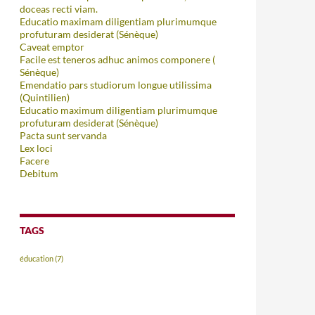
doceas recti viam.
Educatio maximam diligentiam plurimumque
profuturam desiderat (Sénèque)
Caveat emptor
Facile est teneros adhuc animos componere (
Sénèque)
Emendatio pars studiorum longue utilissima
(Quintilien)
Educatio maximum diligentiam plurimumque
profuturam desiderat (Sénèque)
Pacta sunt servanda
Lex loci
Facere
Debitum
TAGS
éducation
(7)