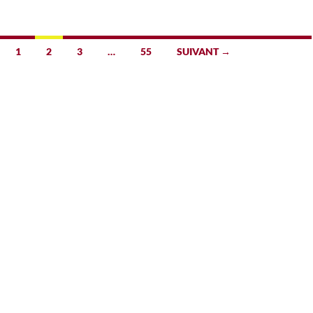
1
2
3
…
55
SUIVANT →