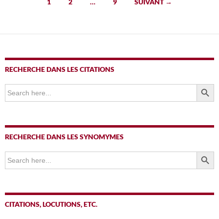
Navigation
1
2
…
9
SUIVANT →
des
articles
RECHERCHE DANS LES CITATIONS
SEARCH BUTTO
Search
for:
RECHERCHE DANS LES SYNOMYMES
SEARCH BUTTO
Search
for:
CITATIONS, LOCUTIONS, ETC.