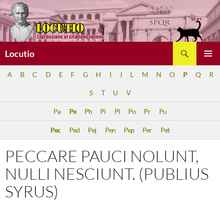
Aller
au
contenu
Recherche
Locutio
MENU
A
B
C
D
E
F
G
H
I
J
L
M
N
O
P
Q
R
PRINCI
S
T
U
V
Pa
Pe
Ph
Pi
Pl
Po
Pr
Pu
Pec
Ped
Pej
Pen
Pep
Per
Pet
PECCARE PAUCI NOLUNT,
NULLI NESCIUNT. (PUBLIUS
SYRUS)