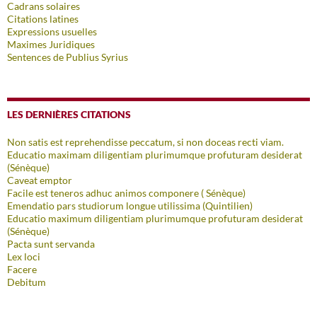
Cadrans solaires
Citations latines
Expressions usuelles
Maximes Juridiques
Sentences de Publius Syrius
LES DERNIÈRES CITATIONS
Non satis est reprehendisse peccatum, si non doceas recti viam.
Educatio maximam diligentiam plurimumque profuturam desiderat
(Sénèque)
Caveat emptor
Facile est teneros adhuc animos componere ( Sénèque)
Emendatio pars studiorum longue utilissima (Quintilien)
Educatio maximum diligentiam plurimumque profuturam desiderat
(Sénèque)
Pacta sunt servanda
Lex loci
Facere
Debitum