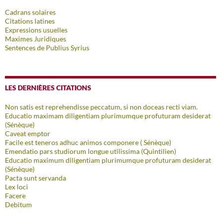
Cadrans solaires
Citations latines
Expressions usuelles
Maximes Juridiques
Sentences de Publius Syrius
LES DERNIÈRES CITATIONS
Non satis est reprehendisse peccatum, si non doceas recti viam.
Educatio maximam diligentiam plurimumque profuturam desiderat
(Sénèque)
Caveat emptor
Facile est teneros adhuc animos componere ( Sénèque)
Emendatio pars studiorum longue utilissima (Quintilien)
Educatio maximum diligentiam plurimumque profuturam desiderat
(Sénèque)
Pacta sunt servanda
Lex loci
Facere
Debitum