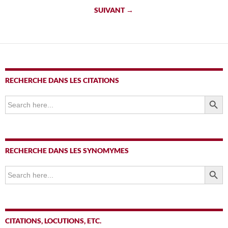
des
SUIVANT →
articles
RECHERCHE DANS LES CITATIONS
SEARCH BUTTO
Search
for:
RECHERCHE DANS LES SYNOMYMES
SEARCH BUTTO
Search
for:
CITATIONS, LOCUTIONS, ETC.