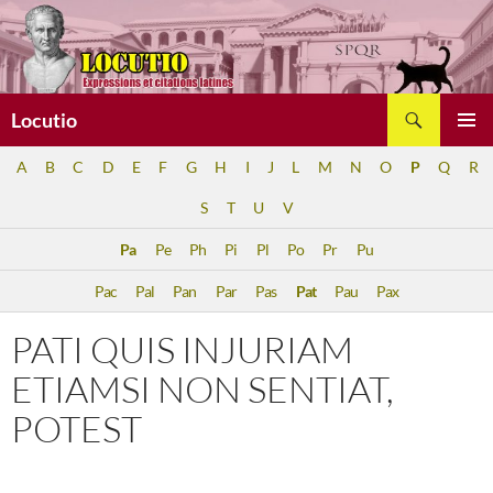
Aller
au
contenu
Recherche
Locutio
MENU
A
B
C
D
E
F
G
H
I
J
L
M
N
O
P
Q
R
PRINCI
S
T
U
V
Pa
Pe
Ph
Pi
Pl
Po
Pr
Pu
Pac
Pal
Pan
Par
Pas
Pat
Pau
Pax
PATI QUIS INJURIAM
ETIAMSI NON SENTIAT,
POTEST