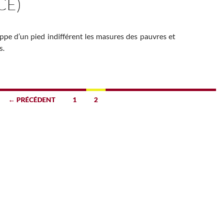
CE)
ppe d’un pied indifférent les masures des pauvres et
s.
← PRÉCÉDENT
1
2