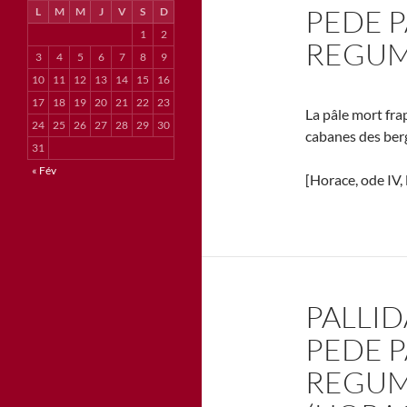
PEDE 
L
M
M
J
V
S
D
1
2
REGUM
3
4
5
6
7
8
9
10
11
12
13
14
15
16
17
18
19
20
21
22
23
La pâle mort fra
24
25
26
27
28
29
30
cabanes des ber
31
« Fév
[Horace, ode IV, l
PALLI
PEDE 
REGUM