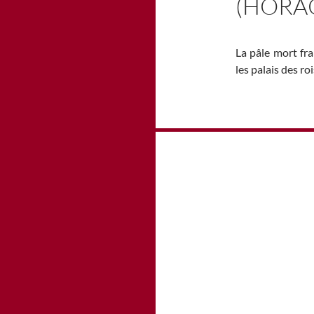
(HORA
La pâle mort fra
les palais des roi
Navigation
des
articles