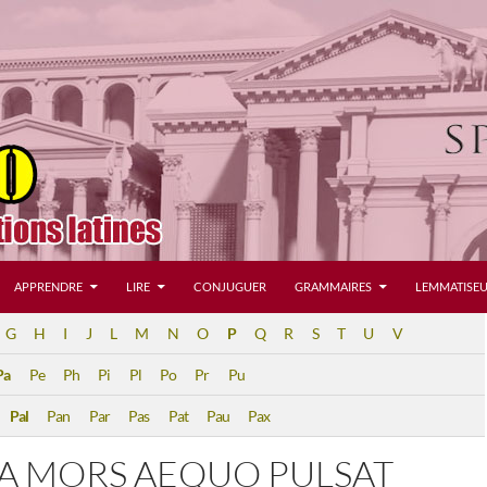
APPRENDRE
LIRE
CONJUGUER
GRAMMAIRES
LEMMATISEU
G
H
I
J
L
M
N
O
P
Q
R
S
T
U
V
Pa
Pe
Ph
Pi
Pl
Po
Pr
Pu
Pal
Pan
Par
Pas
Pat
Pau
Pax
DA MORS AEQUO PULSAT