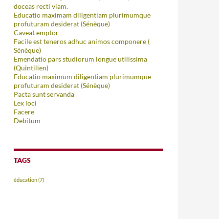
doceas recti viam.
Educatio maximam diligentiam plurimumque
profuturam desiderat (Sénèque)
Caveat emptor
Facile est teneros adhuc animos componere (
Sénèque)
Emendatio pars studiorum longue utilissima
(Quintilien)
Educatio maximum diligentiam plurimumque
profuturam desiderat (Sénèque)
Pacta sunt servanda
Lex loci
Facere
Debitum
TAGS
éducation
(7)