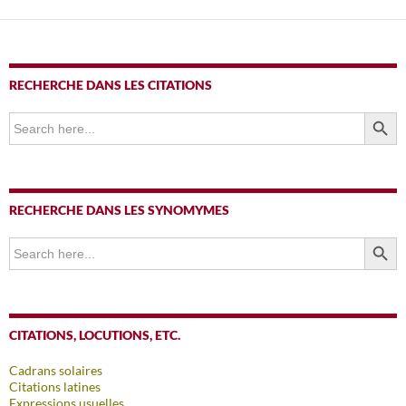
articles
RECHERCHE DANS LES CITATIONS
SEARCH BUTTO
Search
for:
RECHERCHE DANS LES SYNOMYMES
SEARCH BUTTO
Search
for:
CITATIONS, LOCUTIONS, ETC.
Cadrans solaires
Citations latines
Expressions usuelles