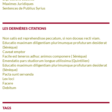
Maximes Juridiques
Sentences de Publius Syrius
LES DERNIÈRES CITATIONS
Non satis est reprehendisse peccatum, si non doceas recti viam.
Educatio maximam diligentiam plurimumque profuturam desiderat
(Sénèque)
Caveat emptor
Facile est teneros adhuc animos componere ( Sénèque)
Emendatio pars studiorum longue utilissima (Quintilien)
Educatio maximum diligentiam plurimumque profuturam desiderat
(Sénèque)
Pacta sunt servanda
Lex loci
Facere
Debitum
TAGS