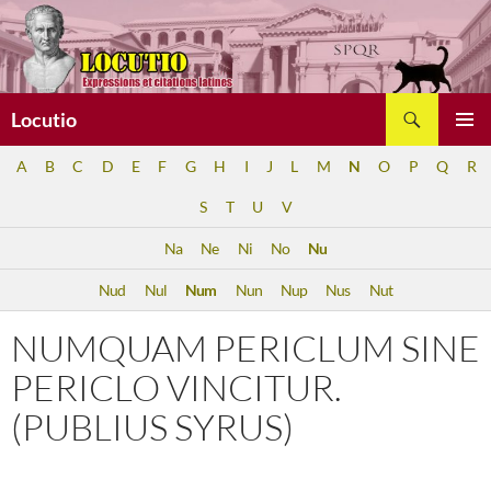
Aller
au
contenu
Recherche
Locutio
MENU
A
B
C
D
E
F
G
H
I
J
L
M
N
O
P
Q
R
PRINCI
S
T
U
V
Na
Ne
Ni
No
Nu
Nud
Nul
Num
Nun
Nup
Nus
Nut
NUMQUAM PERICLUM SINE
PERICLO VINCITUR.
(PUBLIUS SYRUS)