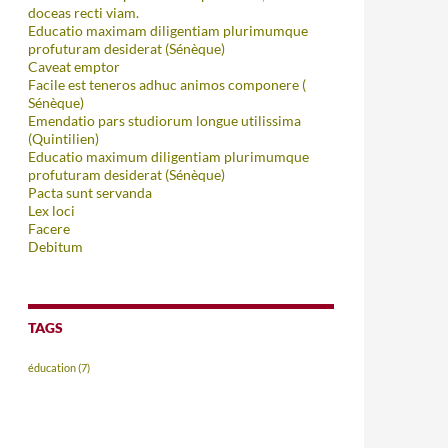
doceas recti viam.
Educatio maximam diligentiam plurimumque
profuturam desiderat (Sénèque)
Caveat emptor
Facile est teneros adhuc animos componere (
Sénèque)
Emendatio pars studiorum longue utilissima
(Quintilien)
Educatio maximum diligentiam plurimumque
profuturam desiderat (Sénèque)
Pacta sunt servanda
Lex loci
Facere
Debitum
TAGS
éducation
(7)