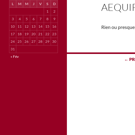
AEQUI
L
M
M
J
V
S
D
1
2
3
4
5
6
7
8
9
10
11
12
13
14
15
16
Rien ou presque 
17
18
19
20
21
22
23
24
25
26
27
28
29
30
31
Navigation
« Fév
← PR
des
articles