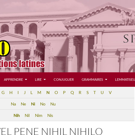
APPRENDRE
LIRE
CONJUGUER
GRAMMAIRES
LEMMATISEU
G
H
I
J
L
M
N
O
P
Q
R
S
T
U
V
Na
Ne
Ni
No
Nu
Nih
Nil
Nim
Nis
VEL PENE NIHIL NIHILO