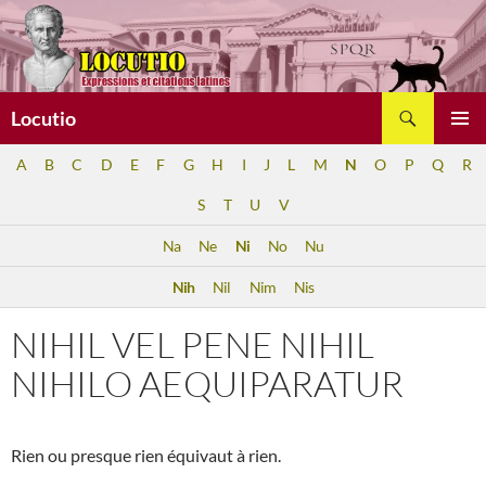
Aller
au
contenu
Recherche
Locutio
MENU
A
B
C
D
E
F
G
H
I
J
L
M
N
O
P
Q
R
PRINCI
S
T
U
V
Na
Ne
Ni
No
Nu
Nih
Nil
Nim
Nis
NIHIL VEL PENE NIHIL
NIHILO AEQUIPARATUR
Rien ou presque rien équivaut à rien.