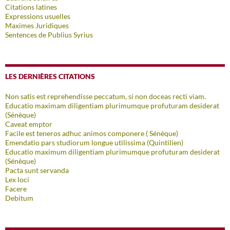
Citations latines
Expressions usuelles
Maximes Juridiques
Sentences de Publius Syrius
LES DERNIÈRES CITATIONS
Non satis est reprehendisse peccatum, si non doceas recti viam.
Educatio maximam diligentiam plurimumque profuturam desiderat
(Sénèque)
Caveat emptor
Facile est teneros adhuc animos componere ( Sénèque)
Emendatio pars studiorum longue utilissima (Quintilien)
Educatio maximum diligentiam plurimumque profuturam desiderat
(Sénèque)
Pacta sunt servanda
Lex loci
Facere
Debitum