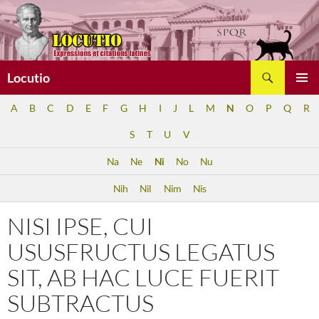
Aller
au
contenu
Recherche
Locutio
MENU
A
B
C
D
E
F
G
H
I
J
L
M
N
O
P
Q
R
PRINCI
S
T
U
V
Na
Ne
Ni
No
Nu
Nih
Nil
Nim
Nis
NISI IPSE, CUI
USUSFRUCTUS LEGATUS
SIT, AB HAC LUCE FUERIT
SUBTRACTUS