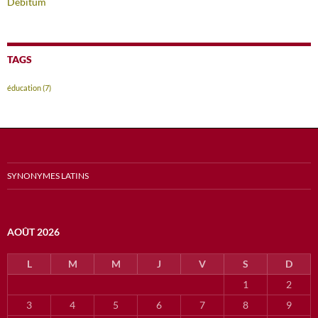
Debitum
TAGS
éducation
(7)
SYNONYMES LATINS
AOÛT 2026
L
M
M
J
V
S
D
1
2
3
4
5
6
7
8
9