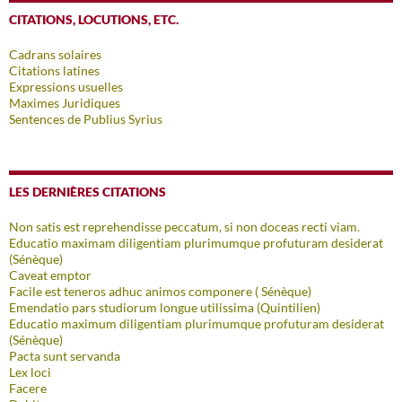
CITATIONS, LOCUTIONS, ETC.
Cadrans solaires
Citations latines
Expressions usuelles
Maximes Juridiques
Sentences de Publius Syrius
LES DERNIÈRES CITATIONS
Non satis est reprehendisse peccatum, si non doceas recti viam.
Educatio maximam diligentiam plurimumque profuturam desiderat
(Sénèque)
Caveat emptor
Facile est teneros adhuc animos componere ( Sénèque)
Emendatio pars studiorum longue utilissima (Quintilien)
Educatio maximum diligentiam plurimumque profuturam desiderat
(Sénèque)
Pacta sunt servanda
Lex loci
Facere