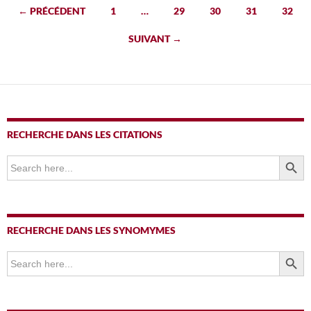
Navigation
← PRÉCÉDENT
1
…
29
30
31
32
des
SUIVANT →
articles
RECHERCHE DANS LES CITATIONS
SEARCH BUTTO
Search
for:
RECHERCHE DANS LES SYNOMYMES
SEARCH BUTTO
Search
for: