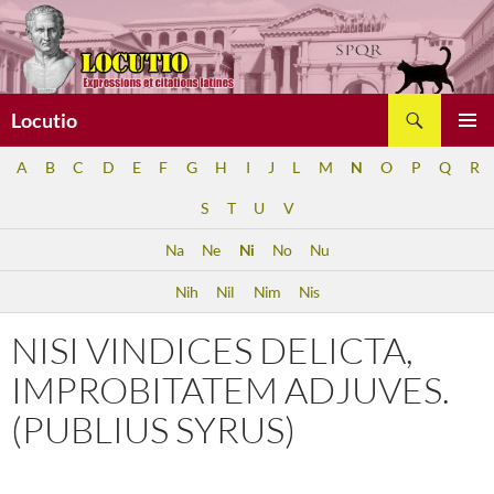
Aller
au
contenu
Recherche
Locutio
MENU
A
B
C
D
E
F
G
H
I
J
L
M
N
O
P
Q
R
PRINCI
S
T
U
V
Na
Ne
Ni
No
Nu
Nih
Nil
Nim
Nis
NISI VINDICES DELICTA,
IMPROBITATEM ADJUVES.
(PUBLIUS SYRUS)