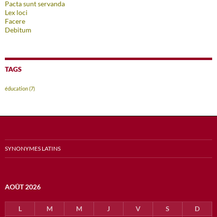
Pacta sunt servanda
Lex loci
Facere
Debitum
TAGS
éducation
(7)
SYNONYMES LATINS
AOÛT 2026
L
M
M
J
V
S
D