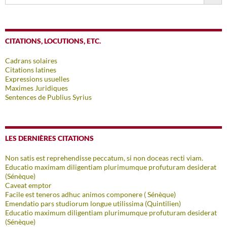
CITATIONS, LOCUTIONS, ETC.
Cadrans solaires
Citations latines
Expressions usuelles
Maximes Juridiques
Sentences de Publius Syrius
LES DERNIÈRES CITATIONS
Non satis est reprehendisse peccatum, si non doceas recti viam.
Educatio maximam diligentiam plurimumque profuturam desiderat
(Sénèque)
Caveat emptor
Facile est teneros adhuc animos componere ( Sénèque)
Emendatio pars studiorum longue utilissima (Quintilien)
Educatio maximum diligentiam plurimumque profuturam desiderat
(Sénèque)