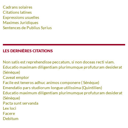
Cadrans solaires
Citations latines
Expressions usuelles
Maximes Juridiques
Sentences de Publius Syrius
LES DERNIÈRES CITATIONS
Non satis est reprehendisse peccatum, si non doceas recti viam.
Educatio maximam diligentiam plurimumque profuturam desiderat
(Sénèque)
Caveat emptor
Facile est teneros adhuc animos componere ( Sénèque)
Emendatio pars studiorum longue utilissima (Quintilien)
Educatio maximum diligentiam plurimumque profuturam desiderat
(Sénèque)
Pacta sunt servanda
Lex loci
Facere
Debitum