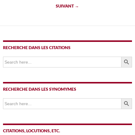
des
SUIVANT →
articles
RECHERCHE DANS LES CITATIONS
SEARCH BUTTO
Search
for:
RECHERCHE DANS LES SYNOMYMES
SEARCH BUTTO
Search
for:
CITATIONS, LOCUTIONS, ETC.