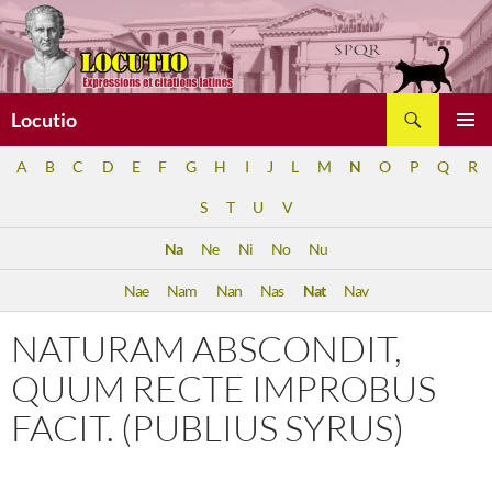
Aller
au
contenu
Recherche
Locutio
MENU
A
B
C
D
E
F
G
H
I
J
L
M
N
O
P
Q
R
PRINCI
S
T
U
V
Na
Ne
Ni
No
Nu
Nae
Nam
Nan
Nas
Nat
Nav
NATURAM ABSCONDIT,
QUUM RECTE IMPROBUS
FACIT. (PUBLIUS SYRUS)