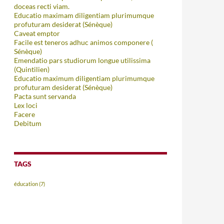
doceas recti viam.
Educatio maximam diligentiam plurimumque
profuturam desiderat (Sénèque)
Caveat emptor
Facile est teneros adhuc animos componere (
Sénèque)
Emendatio pars studiorum longue utilissima
(Quintilien)
Educatio maximum diligentiam plurimumque
profuturam desiderat (Sénèque)
Pacta sunt servanda
Lex loci
Facere
Debitum
TAGS
éducation
(7)