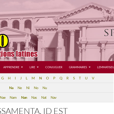
APPRENDRE
LIRE
CONJUGUER
GRAMMAIRES
LEMMATISEU
G
H
I
J
L
M
N
O
P
Q
R
S
T
U
V
Na
Ne
Ni
No
Nu
Nae
Nam
Nan
Nas
Nat
Nav
SAMENTA, ID EST