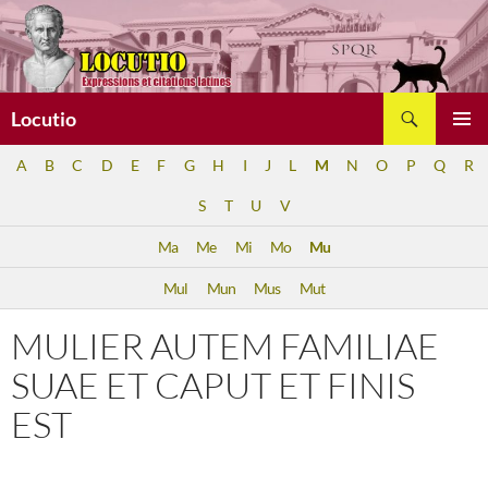
Aller
au
contenu
Recherche
Locutio
MENU
A
B
C
D
E
F
G
H
I
J
L
M
N
O
P
Q
R
PRINCI
S
T
U
V
Ma
Me
Mi
Mo
Mu
Mul
Mun
Mus
Mut
MULIER AUTEM FAMILIAE
SUAE ET CAPUT ET FINIS
EST