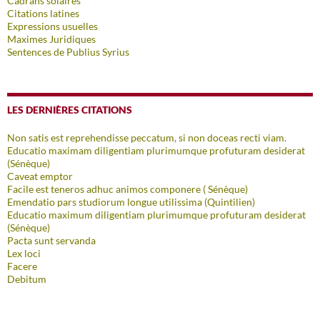
Cadrans solaires
Citations latines
Expressions usuelles
Maximes Juridiques
Sentences de Publius Syrius
LES DERNIÈRES CITATIONS
Non satis est reprehendisse peccatum, si non doceas recti viam.
Educatio maximam diligentiam plurimumque profuturam desiderat
(Sénèque)
Caveat emptor
Facile est teneros adhuc animos componere ( Sénèque)
Emendatio pars studiorum longue utilissima (Quintilien)
Educatio maximum diligentiam plurimumque profuturam desiderat
(Sénèque)
Pacta sunt servanda
Lex loci
Facere
Debitum