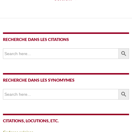
articles
RECHERCHE DANS LES CITATIONS
SEARCH BUTTO
Search
for:
RECHERCHE DANS LES SYNOMYMES
SEARCH BUTTO
Search
for:
CITATIONS, LOCUTIONS, ETC.