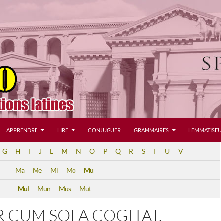
APPRENDRE
LIRE
CONJUGUER
GRAMMAIRES
LEMMATISEU
G
H
I
J
L
M
N
O
P
Q
R
S
T
U
V
Ma
Me
Mi
Mo
Mu
Mul
Mun
Mus
Mut
 CUM SOLA COGITAT,