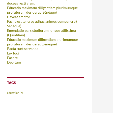
doceas recti viam.
Educatio maximam diligentiam plurimumque
profuturam desiderat (Sénèque)
Caveat emptor
Facile est teneros adhuc animos componere (
Sénèque)
Emendatio pars studiorum longue utilissima
(Quintilien)
Educatio maximum diligentiam plurimumque
profuturam desiderat (Sénèque)
Pacta sunt servanda
Lex loci
Facere
Debitum
TAGS
éducation
(7)