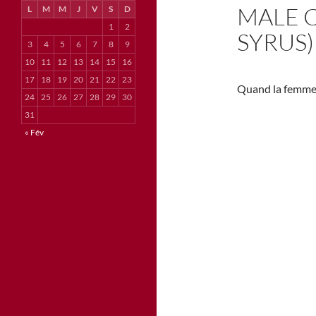
MALE C
L
M
M
J
V
S
D
1
2
SYRUS)
3
4
5
6
7
8
9
10
11
12
13
14
15
16
17
18
19
20
21
22
23
Quand la femme p
24
25
26
27
28
29
30
31
« Fév