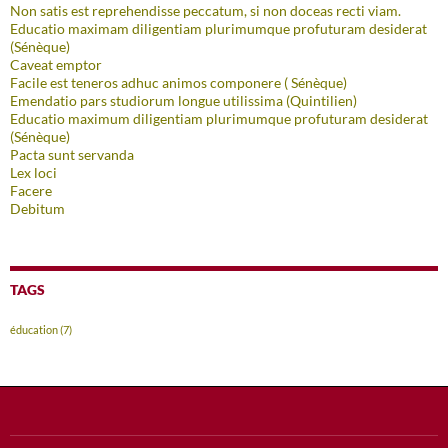
Non satis est reprehendisse peccatum, si non doceas recti viam.
Educatio maximam diligentiam plurimumque profuturam desiderat
(Sénèque)
Caveat emptor
Facile est teneros adhuc animos componere ( Sénèque)
Emendatio pars studiorum longue utilissima (Quintilien)
Educatio maximum diligentiam plurimumque profuturam desiderat
(Sénèque)
Pacta sunt servanda
Lex loci
Facere
Debitum
TAGS
éducation
(7)