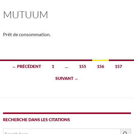
MUTUUM
Prêt de consommation.
Navigation
← PRÉCÉDENT
1
…
155
156
157
des
SUIVANT →
articles
RECHERCHE DANS LES CITATIONS
SEARCH BUTTO
Search