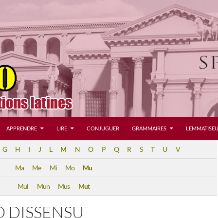
APPRENDRE
LIRE
CONJUGUER
GRAMMAIRES
LEMMATISEU
G
H
I
J
L
M
N
O
P
Q
R
S
T
U
V
Ma
Me
Mi
Mo
Mu
Mul
Mun
Mus
Mut
 DISSENSU