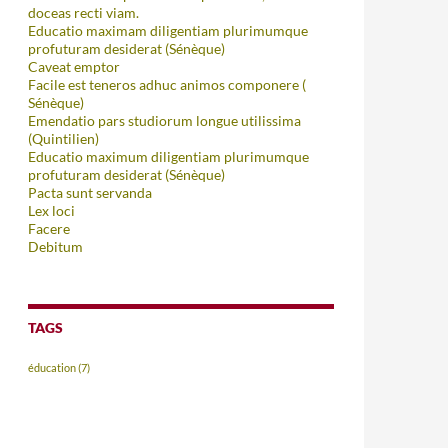
doceas recti viam.
Educatio maximam diligentiam plurimumque
profuturam desiderat (Sénèque)
Caveat emptor
Facile est teneros adhuc animos componere (
Sénèque)
Emendatio pars studiorum longue utilissima
(Quintilien)
Educatio maximum diligentiam plurimumque
profuturam desiderat (Sénèque)
Pacta sunt servanda
Lex loci
Facere
Debitum
TAGS
éducation
(7)