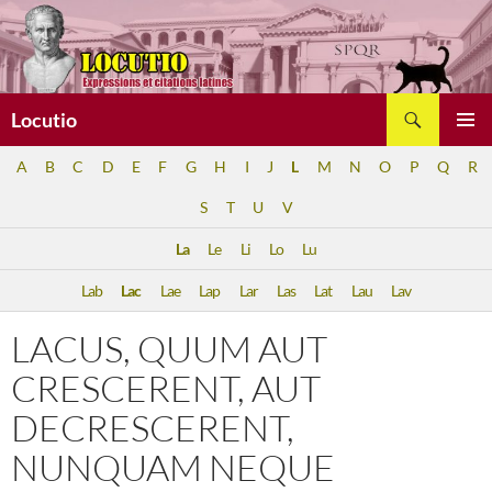
Aller
au
contenu
Recherche
Locutio
MENU
A
B
C
D
E
F
G
H
I
J
L
M
N
O
P
Q
R
PRINCI
S
T
U
V
La
Le
Li
Lo
Lu
Lab
Lac
Lae
Lap
Lar
Las
Lat
Lau
Lav
LACUS, QUUM AUT
CRESCERENT, AUT
DECRESCERENT,
NUNQUAM NEQUE