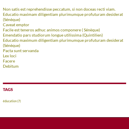
Non satis est reprehendisse peccatum, si non doceas recti viam.
Educatio maximam diligentiam plurimumque profuturam desiderat
(Sénèque)
Caveat emptor
Facile est teneros adhuc animos componere ( Sénèque)
Emendatio pars studiorum longue utilissima (Quintilien)
Educatio maximum diligentiam plurimumque profuturam desiderat
(Sénèque)
Pacta sunt servanda
Lex loci
Facere
Debitum
TAGS
éducation
(7)