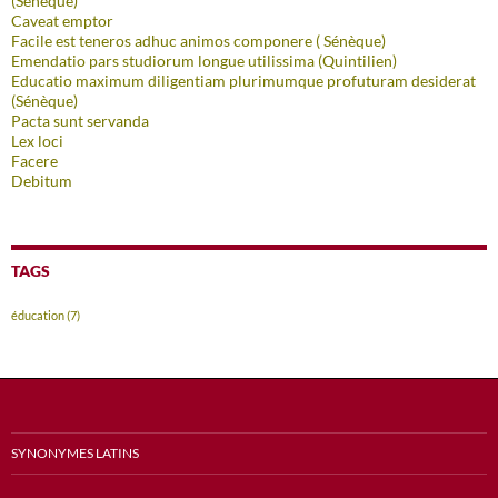
(Sénèque)
Caveat emptor
Facile est teneros adhuc animos componere ( Sénèque)
Emendatio pars studiorum longue utilissima (Quintilien)
Educatio maximum diligentiam plurimumque profuturam desiderat
(Sénèque)
Pacta sunt servanda
Lex loci
Facere
Debitum
TAGS
éducation
(7)
SYNONYMES LATINS