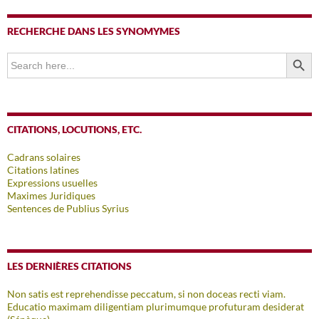
RECHERCHE DANS LES SYNOMYMES
SEARCH BUTTO
Search
for:
CITATIONS, LOCUTIONS, ETC.
Cadrans solaires
Citations latines
Expressions usuelles
Maximes Juridiques
Sentences de Publius Syrius
LES DERNIÈRES CITATIONS
Non satis est reprehendisse peccatum, si non doceas recti viam.
Educatio maximam diligentiam plurimumque profuturam desiderat