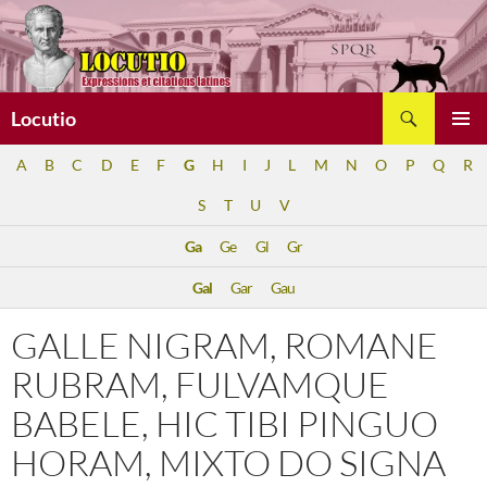
Aller
au
contenu
Recherche
Locutio
MENU
A
B
C
D
E
F
G
H
I
J
L
M
N
O
P
Q
R
PRINCI
S
T
U
V
Ga
Ge
Gl
Gr
Gal
Gar
Gau
GALLE NIGRAM, ROMANE
RUBRAM, FULVAMQUE
BABELE, HIC TIBI PINGUO
HORAM, MIXTO DO SIGNA