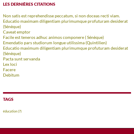
LES DERNIÈRES CITATIONS
Non satis est reprehendisse peccatum, si non doceas recti viam.
Educatio maximam diligentiam plurimumque profuturam desiderat
(Sénèque)
Caveat emptor
Facile est teneros adhuc animos componere ( Sénèque)
Emendatio pars studiorum longue utilissima (Quintilien)
Educatio maximum diligentiam plurimumque profuturam desiderat
(Sénèque)
Pacta sunt servanda
Lex loci
Facere
Debitum
TAGS
éducation
(7)