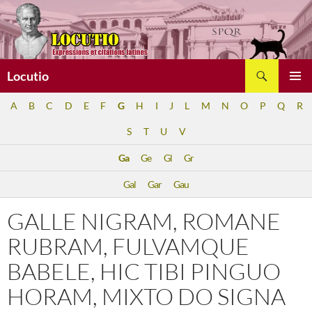
Aller
au
contenu
Recherche
Locutio
MENU
A
B
C
D
E
F
G
H
I
J
L
M
N
O
P
Q
R
PRINCI
S
T
U
V
Ga
Ge
Gl
Gr
Gal
Gar
Gau
GALLE NIGRAM, ROMANE
RUBRAM, FULVAMQUE
BABELE, HIC TIBI PINGUO
HORAM, MIXTO DO SIGNA